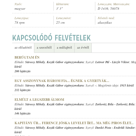
Nyelv:
Időtartam:
Lemezszám, Matricaszám:
magyar
3' 3"
D 1436, 58078
Lemeztípus:
Lemezméret:
Felvételi mód:
78 rpm
25 cm
akusztikus
SÁROSSY MIHÁLY
,
KOZÁK GÁBOR CIGÁNYZENEKARA
ELŐADÓ:
az előadótól
a szerzőtől
a műfajból
az évből
BERÚGTAM ÉN
Előadó:
Sárossy Mihály
,
Kozák Gábor cigányzenekara
; Szerző:
Leitner Pál
-
László Viktor
; Meg
körül
200 lejátszás
EGY ASSZONYNAK HÁROM FIA... ÉGNEK A GYERTYÁK...
Előadó:
Sárossy Mihály
,
Kozák Gábor cigányzenekara
; Szerző:
-
; Megjelenés ideje:
1915 körül
232 lejátszás
ELMÚLT A LEGSZEBB ÁLMOM
Előadó:
Sárossy Mihály
,
Kozák Gábor cigányzenekara
; Szerző:
Zerkovitz Béla
-
Zerkovitz Béla
;
körül
146 lejátszás
KAPITÁNY ÚR... FERENCZ JÓSKA LEVELET ÍRT... MA MÉG PIROS ÉLET...
Előadó:
Sárossy Mihály
,
Kozák Gábor cigányzenekara
; Szerző:
Dankó Pista
-
Endrődi Sándor
körül