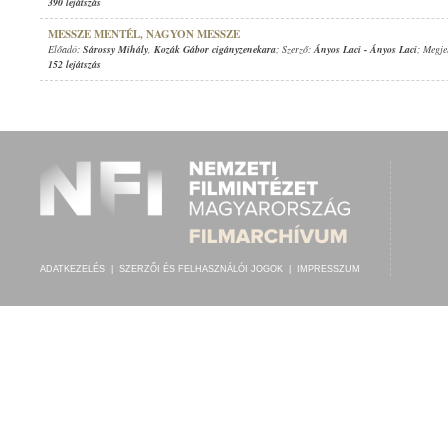
390 lejátszás
MESSZE MENTÉL, NAGYON MESSZE
Előadó:
Sárossy Mihály
,
Kozák Gábor cigányzenekara
; Szerző:
Ányos Laci
-
Ányos Laci
; Megje
152 lejátszás
ADATKEZELÉS
|
SZERZŐI ÉS FELHASZNÁLÓI JOGOK
|
IMPRESSZUM