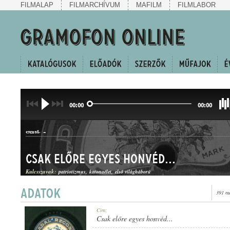
FILMALAP
FILMARCHÍVUM
MAFILM
FILMLABOR
00:00
00:00
-
SZERZŐ:
Csak előre egyes honvéd...
Kulcsszavak:
patriotizmus
katonaélet
első világháború
391 me
CSÁRDÁS
Cím:
MŰFAJ:
Csak előre egyes honvéd...