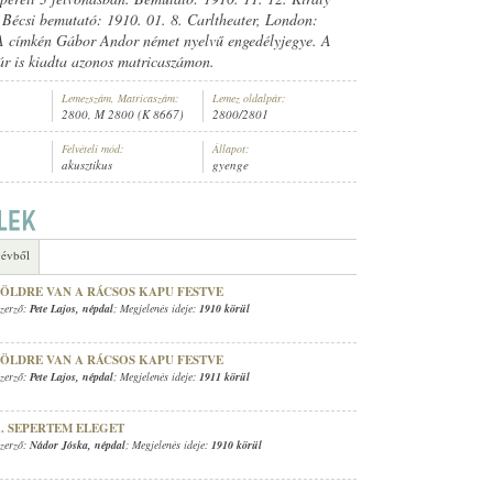
. Bécsi bemutató: 1910. 01. 8. Carltheater, London:
A címkén Gábor Andor német nyelvű engedélyjegye. A
ár is kiadta azonos matricaszámon.
Lemezszám, Matricaszám:
Lemez oldalpár:
2800, M 2800 (K 8667)
2800/2801
Felvételi mód:
Állapot:
akusztikus
gyenge
 évből
ZÖLDRE VAN A RÁCSOS KAPU FESTVE
Szerző:
Pete Lajos
,
népdal
; Megjelenés ideje:
1910 körül
ZÖLDRE VAN A RÁCSOS KAPU FESTVE
Szerző:
Pete Lajos
,
népdal
; Megjelenés ideje:
1911 körül
.. SEPERTEM ELEGET
Szerző:
Nádor Jóska
,
népdal
; Megjelenés ideje:
1910 körül