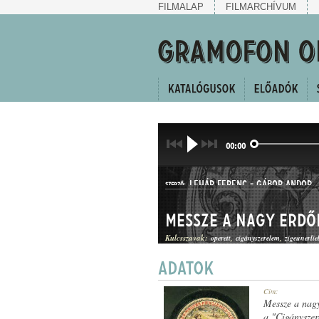
FILMALAP
FILMARCHÍVUM
00:00
LEHÁR FERENC
-
GÁBOR ANDOR
SZERZŐ:
Messze a nagy erdőn
Kulcsszavak:
operett
cigányszerelem
zigeunerlie
HALLGATÓ ÉS CSÁRDÁS
Cím:
MŰFAJ:
Messze a nagy
a "Cigányszer