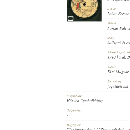
Szerző:
Lehár Ferenc
Előadó:
Farkas Pali c
1910 KÖRÜL
MEGJELENÉS IDEJE:
Műfaj:
hallgató és c
Felvétel ideje és hel
1910 körül
, 
Kiadó:
Első Magyar
ELSŐ MAGYAR HANGLEMEZ GYÁR
KIADÓ:
Jogi státusz:
jogvédett mű
Címfordítás:
Hör ich Cymbalklänge
Gyűjtemény:
-
2800
LEMEZSZÁM:
Megjegyzés:
"Cigányszerelem" / "Zigeunerliebe" - 