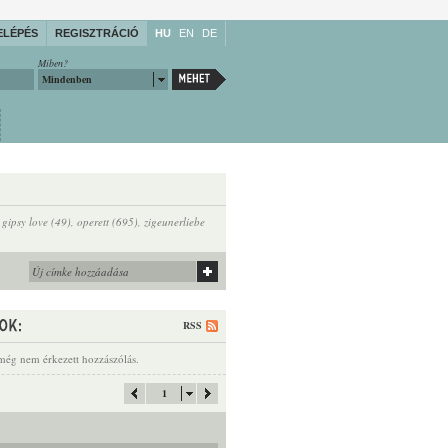
ELÉPÉS
REGISZTRÁCIÓ
HU
EN
DE
Miben?
Mindenben
,
gipsy love (49)
,
operett (695)
,
zigeunerliebe
RSS
még nem érkezett hozzászólás.
1