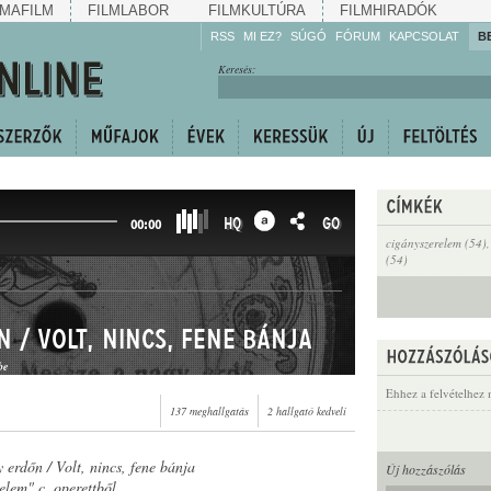
MAFILM
FILMLABOR
FILMKULTÚRA
FILMHIRADÓK
RSS
MI EZ?
SÚGÓ
FÓRUM
KAPCSOLAT
B
Hallgassa!
Keresés:
Gyarapítsa!
Kövesse!
Ossza meg!
HQ
GO
00:00
cigányszerelem (54)
(54)
 / Volt, nincs, fene bánja
be
Ehhez a felvételhez 
137 meghallgatás
2 hallgató kedveli
 erdőn / Volt, nincs, fene bánja
Új hozzászólás
elem" c. operettből