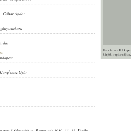
-
Gábor Andor
igányzenekara
sárdás
Ha a felvétellel kap
ye:
kérjük,
regisztráljon
Budapest
 Hanglemez Gyár
operett 3 felvonásban. Bemutató: 1910. 11. 12. Király