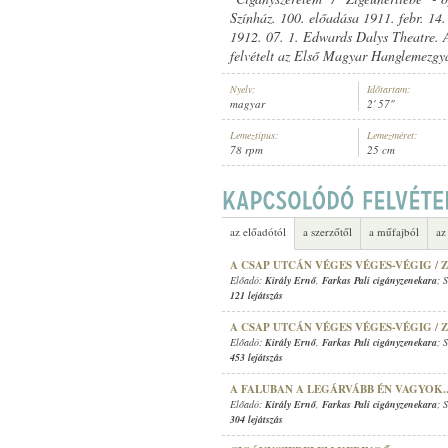
Színház. 100. előadása 1911. febr. 14
1912. 07. 1. Edwards Dalys Theatre. 
felvételt az Első Magyar Hanglemezgy
Nyelv:
Időtartam:
magyar
2' 57"
FARKAS PALI CIGÁNYZENEKARA
ELŐADÓ:
Lemeztípus:
Lemezméret:
78 rpm
25 cm
az előadótól
a szerzőtől
a műfajból
az
A CSAP UTCÁN VÉGES VÉGES-VÉGIG / 
Előadó:
Király Ernő
,
Farkas Pali cigányzenekara
; 
121 lejátszás
A CSAP UTCÁN VÉGES VÉGES-VÉGIG / 
Előadó:
Király Ernő
,
Farkas Pali cigányzenekara
; 
453 lejátszás
A FALUBAN A LEGÁRVÁBB ÉN VAGYOK.
Előadó:
Király Ernő
,
Farkas Pali cigányzenekara
; 
304 lejátszás