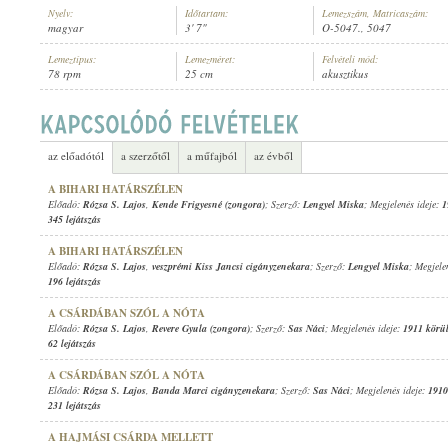
Nyelv:
Időtartam:
Lemezszám, Matricaszám:
magyar
3' 7"
O-5047., 5047
Lemeztípus:
Lemezméret:
Felvételi mód:
78 rpm
25 cm
akusztikus
RÓZSA S. LAJOS
,
ISMERETLEN ZENÉSZ (ZONGORA)
ELŐADÓ:
az előadótól
a szerzőtől
a műfajból
az évből
A BIHARI HATÁRSZÉLEN
Előadó:
Rózsa S. Lajos
,
Kende Frigyesné (zongora)
; Szerző:
Lengyel Miska
; Megjelenés ideje:
1
345 lejátszás
A BIHARI HATÁRSZÉLEN
Előadó:
Rózsa S. Lajos
,
veszprémi Kiss Jancsi cigányzenekara
; Szerző:
Lengyel Miska
; Megjele
196 lejátszás
A CSÁRDÁBAN SZÓL A NÓTA
Előadó:
Rózsa S. Lajos
,
Revere Gyula (zongora)
; Szerző:
Sas Náci
; Megjelenés ideje:
1911 körü
62 lejátszás
A CSÁRDÁBAN SZÓL A NÓTA
Előadó:
Rózsa S. Lajos
,
Banda Marci cigányzenekara
; Szerző:
Sas Náci
; Megjelenés ideje:
1910
231 lejátszás
A HAJMÁSI CSÁRDA MELLETT