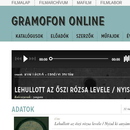
FILMALAP
FILMARCHÍVUM
MAFILM
FILMLABOR
00:00
00:00
KUN LÁSZLÓ
-
ERDÉLYI ZOLTÁN
SZERZŐ:
Kulcsszavak:
zongora
31 m
HALLGATÓ ÉS CSÁRDÁS
Cím:
MŰFAJ:
Lehullott az őszi rózsa levele / Nyisd ki anyá