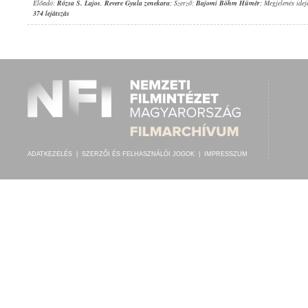
Előadó:
Rózsa S. Lajos
,
Revere Gyula zenekara
; Szerző:
Bajomi Böhm Hümér
; Megjelenés idej
374 lejátszás
ADATKEZELÉS
|
SZERZŐI ÉS FELHASZNÁLÓI JOGOK
|
IMPRESSZUM