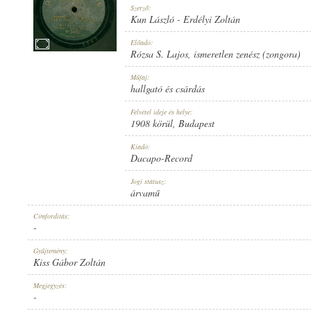
Szerző:
Kun László
-
Erdélyi Zoltán
Előadó:
Rózsa S. Lajos
,
ismeretlen zenész (zongora)
1908 KÖRÜL
Műfaj:
MEGJELENÉS IDEJE:
hallgató és csárdás
Felvétel ideje és helye:
1908 körül
, Budapest
Kiadó:
Dacapo-Record
DACAPO-RECORD
Jogi státusz:
KIADÓ:
árvamű
Címfordítás:
-
Gyűjtemény:
Kiss Gábor Zoltán
O-5047.
Megjegyzés:
LEMEZSZÁM:
-