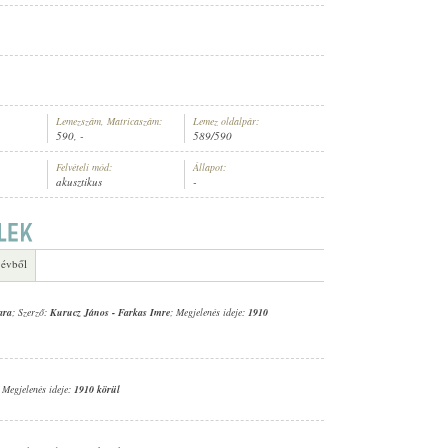
Lemezszám, Matricaszám:
Lemez oldalpár:
590, -
589/590
Felvételi mód:
Állapot:
akusztikus
-
 évből
ara
; Szerző:
Kurucz János
-
Farkas Imre
; Megjelenés ideje:
1910
; Megjelenés ideje:
1910 körül