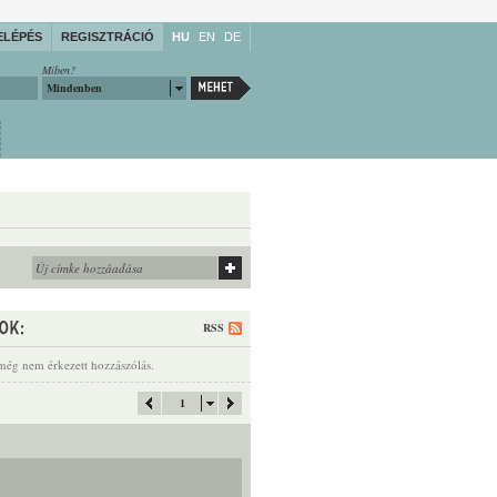
ELÉPÉS
REGISZTRÁCIÓ
HU
EN
DE
Miben?
Mindenben
RSS
még nem érkezett hozzászólás.
1