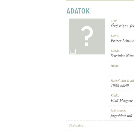
Cím:
Őszi rózsa, fe
1908 KÖRÜL
MEGJELENÉS IDEJE:
Szerző:
Fráter Lórán
Előadó:
Sovánka Nánd
Műfaj:
-
ELSŐ MAGYAR HANGLEMEZ GYÁR
KIADÓ:
Felvétel ideje és hel
1908 körül
, -
Kiadó:
Első Magyar
Jogi státusz:
jogvédett mű
590
LEMEZSZÁM:
Címfordítás:
-