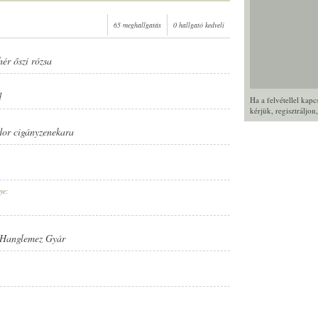
65 meghallgatás
0 hallgató kedveli
hér őszi rózsa
d
Ha a felvétellel kap
kérjük,
regisztráljon
or cigányzenekara
ye:
 Hanglemez Gyár