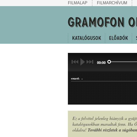
FILMALAP
FILMARCHÍVUM
00:00
-
SZERZŐ:
Ez a felvétel jelenleg hiányzik a gyű
katalógusokban maradtak fenn. Ha Ön
MŰFAJ:
oldalra!
További részletek a súgóba