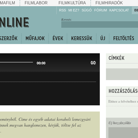
MAFILM
FILMLABOR
FILMKULTÚRA
FILMHIRADÓK
RSS
MI EZ?
SÚGÓ
FÓRUM
KAPCSOLAT
B
Hallgassa!
Keresés:
Gyarapítsa!
Kövesse!
Ossza meg!
GO
00:00
Ehhez a felvételhez 
jteményből. Címe és egyéb adatai korabeli lemezgyári
Új hozzászólás
nek megvan hanglemezen, kérjük, töltse fel az
n
.