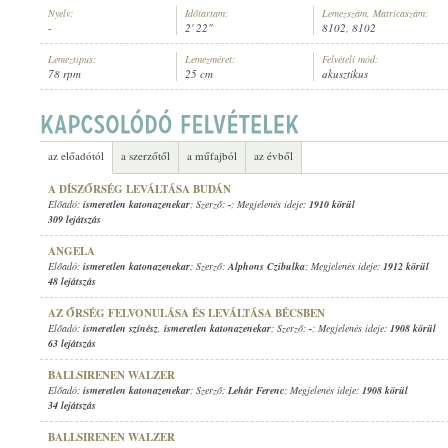
Nyelv:
Időtartam:
Lemezszám, Matricaszám:
-
2' 22"
8102, 8102
Lemeztípus:
Lemezméret:
Felvételi mód:
78 rpm
25 cm
akusztikus
ISMERETLEN KATONAZENEKAR
ELŐADÓ:
az előadótól
a szerzőtől
a műfajból
az évből
A DÍSZŐRSÉG LEVÁLTÁSA BUDÁN
Előadó:
ismeretlen katonazenekar
; Szerző:
-
; Megjelenés ideje:
1910 körül
309 lejátszás
ANGELA
Előadó:
ismeretlen katonazenekar
; Szerző:
Alphons Czibulka
; Megjelenés ideje:
1912 körül
48 lejátszás
AZ ŐRSÉG FELVONULÁSA ÉS LEVÁLTÁSA BÉCSBEN
Előadó:
ismeretlen színész
,
ismeretlen katonazenekar
; Szerző:
-
; Megjelenés ideje:
1908 körül
63 lejátszás
BALLSIRENEN WALZER
Előadó:
ismeretlen katonazenekar
; Szerző:
Lehár Ferenc
; Megjelenés ideje:
1908 körül
34 lejátszás
BALLSIRENEN WALZER