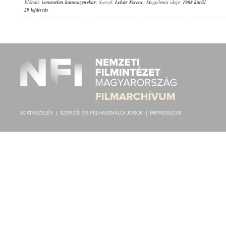
Előadó:
ismeretlen katonazenekar
; Szerző:
Lehár Ferenc
; Megjelenés ideje:
1908 körül
29 lejátszás
ADATKEZELÉS
|
SZERZŐI ÉS FELHASZNÁLÓI JOGOK
|
IMPRESSZUM