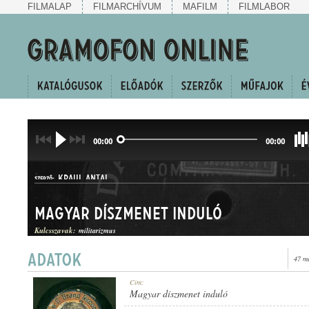
FILMALAP
FILMARCHÍVUM
MAFILM
FILMLABOR
00:00
00:00
KRAUL ANTAL
SZERZŐ:
Magyar díszmenet induló
Kulcsszavak:
militarizmus
47 m
INDULÓ
Cím:
MŰFAJ:
Magyar díszmenet induló