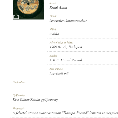
Szerző:
Kraul Antal
Előadó:
ismeretlen katonazenekar
1909.01.23
Műfaj:
MEGJELENÉS IDEJE:
induló
Felvétel ideje és helye:
1909.01.23
, Budapest
Kiadó:
A.B.C. Grand Record
A.B.C. GRAND RECORD
Jogi státusz:
KIADÓ:
jogvédett mű
Címfordítás:
-
Gyűjtemény:
Kiss Gábor Zoltán gyűjtemény
8102
Megjegyzés:
LEMEZSZÁM:
A felvétel azonos matricaszámon "Dacapo-Record" lemezen is megjelen