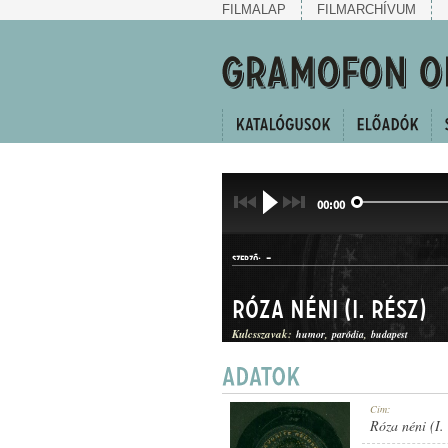
FILMALAP
FILMARCHÍVUM
00:00
-
SZERZŐ:
Róza néni (I. rész)
Kulcsszavak:
humor
paródia
budapest
TWO-STEP
Cím:
MŰFAJ:
Róza néni (I. 