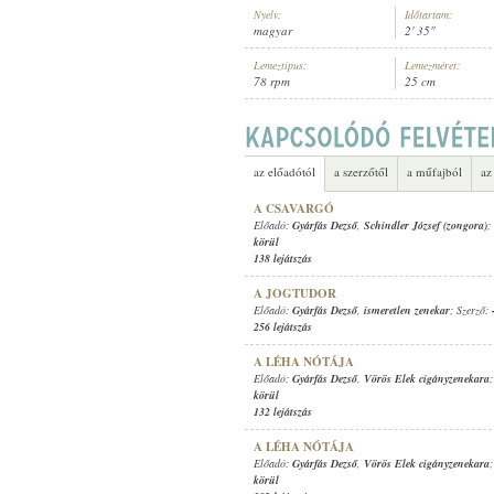
Nyelv:
Időtartam:
magyar
2' 35"
Lemeztípus:
Lemezméret:
78 rpm
25 cm
GYÁRFÁS DEZSŐ
,
ISMERETLEN Z
ELŐADÓ:
az előadótól
a szerzőtől
a műfajból
az
A CSAVARGÓ
Előadó:
Gyárfás Dezső
,
Schindler József (zongora)
;
körül
138 lejátszás
A JOGTUDOR
Előadó:
Gyárfás Dezső
,
ismeretlen zenekar
; Szerző:
256 lejátszás
A LÉHA NÓTÁJA
Előadó:
Gyárfás Dezső
,
Vörös Elek cigányzenekara
körül
132 lejátszás
A LÉHA NÓTÁJA
Előadó:
Gyárfás Dezső
,
Vörös Elek cigányzenekara
körül