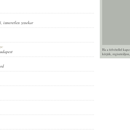
ő
,
ismeretlen zenekar
ye:
Ha a felvétellel kap
Budapest
kérjük,
regisztráljon
ord