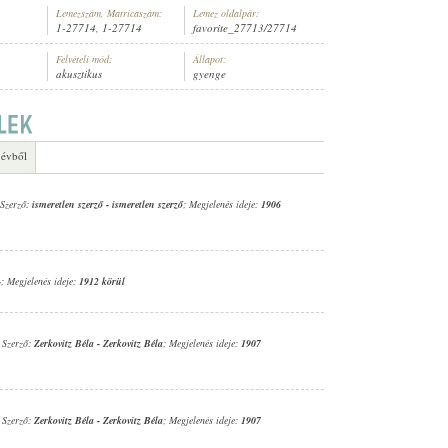
Lemezszám, Matricaszám:
Lemez oldalpár:
1-27714, 1-27714
favorite_27713/27714
Felvételi mód:
Állapot:
akusztikus
gyenge
ENEKAR
 évből
 Szerző:
ismeretlen szerző
-
ismeretlen szerző
; Megjelenés ideje:
1906
-
; Megjelenés ideje:
1912 körül
; Szerző:
Zerkovitz Béla
-
Zerkovitz Béla
; Megjelenés ideje:
1907
; Szerző:
Zerkovitz Béla
-
Zerkovitz Béla
; Megjelenés ideje:
1907