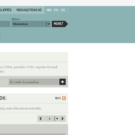
ELÉPÉS
REGISZTRÁCIÓ
HU
EN
DE
Miben?
Mindenben
or (594)
,
paródia (339)
,
ragtime-korszak
44)
RSS
még nem érkezett hozzászólás.
1