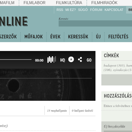
MAFILM
FILMLABOR
FILMKULTÚRA
FILMHIRADÓK
RSS
MI EZ?
SÚGÓ
FÓRUM
KAPCSOLAT
B
Hallgassa!
Keresés:
Gyarapítsa!
Kövesse!
Ossza meg!
HQ
GO
00:00
budapest (303)
,
hum
(106)
,
szórakozás (1
Ehhez a felvételhez 
13 meghallgatás
0 hallgató kedveli
rész)
Új hozzászólás