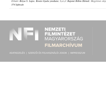
Előadó:
Rózsa S. Lajos
,
Revere Gyula zenekara
; Szerző:
Bajomi Böhm Hümér
; Megjelenés idej
374 lejátszás
ADATKEZELÉS
|
SZERZŐI ÉS FELHASZNÁLÓI JOGOK
|
IMPRESSZUM