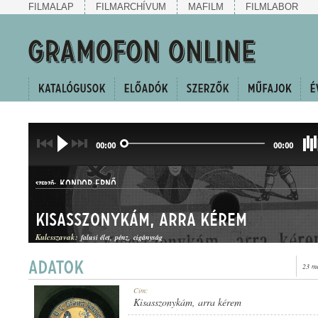
FILMALAP
FILMARCHÍVUM
MAFILM
FILMLABOR
00:00
00:00
KONDOR ERNŐ
SZERZŐ:
Kisasszonykám, arra kérem
Kulcsszavak:
falusi élet
pénz
cigányság
23 m
DAL
Cím:
MŰFAJ:
Kisasszonykám, arra kérem