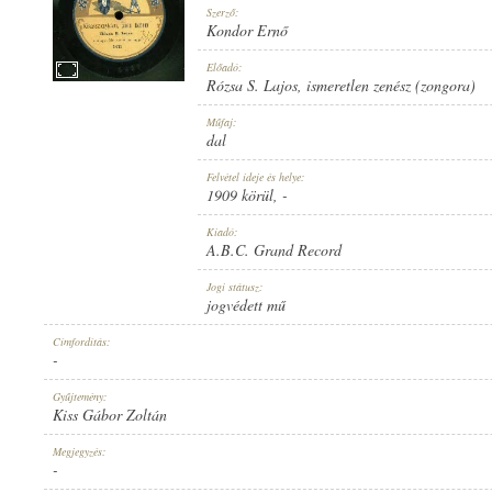
Szerző:
Kondor Ernő
Előadó:
Rózsa S. Lajos
,
ismeretlen zenész (zongora)
1909 KÖRÜL
Műfaj:
MEGJELENÉS IDEJE:
dal
Felvétel ideje és helye:
1909 körül
, -
Kiadó:
A.B.C. Grand Record
A.B.C. GRAND RECORD
Jogi státusz:
KIADÓ:
jogvédett mű
Címfordítás:
-
Gyűjtemény:
Kiss Gábor Zoltán
5433
Megjegyzés:
LEMEZSZÁM:
-