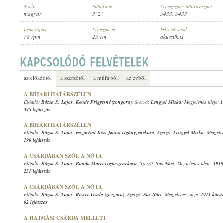
Nyelv:
Időtartam:
Lemezszám, Matricaszám:
magyar
3' 2"
5433, 5433
Lemeztípus:
Lemezméret:
Felvételi mód:
78 rpm
25 cm
akusztikus
RÓZSA S. LAJOS
,
ISMERETLEN ZENÉSZ (ZONGORA)
ELŐADÓ:
az előadótól
a szerzőtől
a műfajból
az évből
A BIHARI HATÁRSZÉLEN
Előadó:
Rózsa S. Lajos
,
Kende Frigyesné (zongora)
; Szerző:
Lengyel Miska
; Megjelenés ideje:
1
345 lejátszás
A BIHARI HATÁRSZÉLEN
Előadó:
Rózsa S. Lajos
,
veszprémi Kiss Jancsi cigányzenekara
; Szerző:
Lengyel Miska
; Megjele
196 lejátszás
A CSÁRDÁBAN SZÓL A NÓTA
Előadó:
Rózsa S. Lajos
,
Banda Marci cigányzenekara
; Szerző:
Sas Náci
; Megjelenés ideje:
1910
231 lejátszás
A CSÁRDÁBAN SZÓL A NÓTA
Előadó:
Rózsa S. Lajos
,
Revere Gyula (zongora)
; Szerző:
Sas Náci
; Megjelenés ideje:
1911 körü
62 lejátszás
A HAJMÁSI CSÁRDA MELLETT