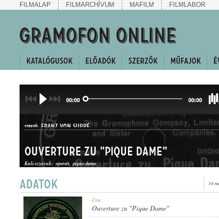
FILMALAP
FILMARCHÍVUM
MAFILM
FILMLABOR
00:00
00:00
FRANZ VON SUPPÉ
SZERZŐ:
Ouverture zu "Pique Dame"
Kulcsszavak:
operett
pique dame
14 m
OPERANYITÁNY
Cím:
MŰFAJ:
Ouverture zu "Pique Dame"