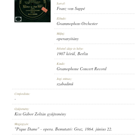
Szerző:
Franz von Suppé
Előadó:
Grammophon-Orchester
1907 KÖRÜL
Műfaj:
MEGJELENÉS IDEJE:
operanyitány
Felvétel ideje és helye:
1907 körül
, Berlin
Kiadó:
Gramophone Concert Record
GRAMOPHONE CONCERT RECORD
Jogi státusz:
KIADÓ:
szabadmű
Címfordítás:
-
Gyűjtemény:
Kiss Gábor Zoltán gyűjtemény
G. C.-2-40681
Megjegyzés:
LEMEZSZÁM:
"Pique Dame" - opera. Bemutató: Graz, 1864. június 22.