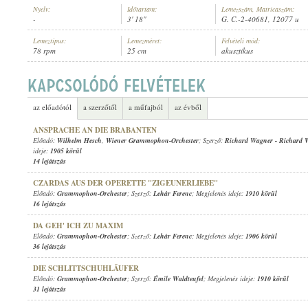
Nyelv:
Időtartam:
Lemezszám, Matricaszám:
-
3' 18"
G. C.-2-40681, 12077 u
Lemeztípus:
Lemezméret:
Felvételi mód:
78 rpm
25 cm
akusztikus
GRAMMOPHON-ORCHESTER
ELŐADÓ:
az előadótól
a szerzőtől
a műfajból
az évből
ANSPRACHE AN DIE BRABANTEN
Előadó:
Wilhelm Hesch
,
Wiener Grammophon-Orchester
; Szerző:
Richard Wagner
-
Richard 
ideje:
1905 körül
14 lejátszás
CZARDAS AUS DER OPERETTE "ZIGEUNERLIEBE"
Előadó:
Grammophon-Orchester
; Szerző:
Lehár Ferenc
; Megjelenés ideje:
1910 körül
16 lejátszás
DA GEH' ICH ZU MAXIM
Előadó:
Grammophon-Orchester
; Szerző:
Lehár Ferenc
; Megjelenés ideje:
1906 körül
36 lejátszás
DIE SCHLITTSCHUHLÄUFER
Előadó:
Grammophon-Orchester
; Szerző:
Émile Waldteufel
; Megjelenés ideje:
1910 körül
31 lejátszás