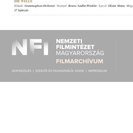
DIE WELLE
Előadó:
Grammophon-Orchester
, Vezényel:
Bruno Seidler-Winkler
; Szerző:
Olivier Metra
; Megj
27 lejátszás
ADATKEZELÉS
|
SZERZŐI ÉS FELHASZNÁLÓI JOGOK
|
IMPRESSZUM