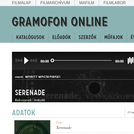
FILMALAP
FILMARCHÍVUM
MAFILM
FILMLABOR
00:00
00:00
MORITZ MOSZKOWSKI
SZERZŐ:
Serenade
Kulcsszavak:
örökzöld
19 m
SZERENÁD
Cím:
MŰFAJ:
Serenade