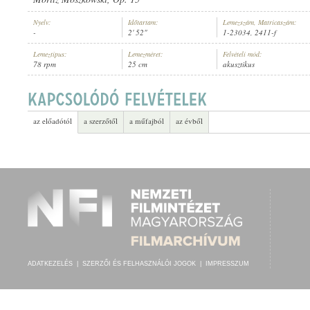
Nyelv:
Időtartam:
Lemezszám, Matricaszám:
-
2' 52"
1-23034, 2411-f
Lemeztípus:
Lemezméret:
Felvételi mód:
78 rpm
25 cm
akusztikus
CS. ÉS KIR. "PROBSZT BÁRÓ" 51. GYALOGEZRED ZENEKARA
, VEZÉ
ELŐADÓ:
az előadótól
a szerzőtől
a műfajból
az évből
ADATKEZELÉS
|
SZERZŐI ÉS FELHASZNÁLÓI JOGOK
|
IMPRESSZUM