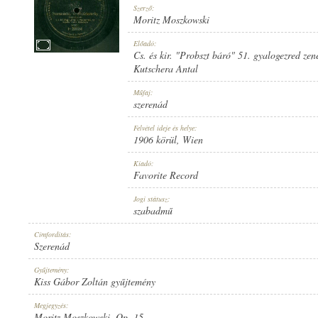
Szerző:
Moritz Moszkowski
Előadó:
Cs. és kir. "Probszt báró" 51. gyalogezred zen
Kutschera Antal
1906 KÖRÜL
MEGJELENÉS IDEJE:
Műfaj:
szerenád
Felvétel ideje és helye:
1906 körül
, Wien
Kiadó:
Favorite Record
FAVORITE RECORD
KIADÓ:
Jogi státusz:
szabadmű
Címfordítás:
Szerenád
Gyűjtemény:
Kiss Gábor Zoltán gyűjtemény
1-23034
LEMEZSZÁM:
Megjegyzés:
Moritz Moszkowski, Op. 15