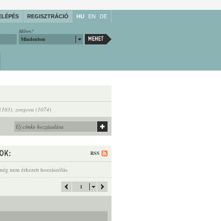
ELÉPÉS
REGISZTRÁCIÓ
HU
EN
DE
Miben?
Mindenben
 (103)
,
zongora (1074)
RSS
még nem érkezett hozzászólás.
1