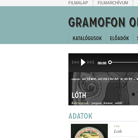
FILMALAP
FILMARCHÍVUM
00:00
HETÉNYI-HEIDELBERG ALBERT
-
SZERZŐ:
Lóth
Kulcsszavak:
zongora
humor
vallás
KUPLÉ
Cím:
MŰFAJ:
Lóth