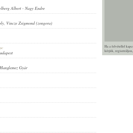
lberg Albert
-
Nagy Endre
oly
,
Vincze Zsigmond (zongora)
Ha a felvétellel kap
ye:
kérjük,
regisztráljon
Budapest
 Hanglemez Gyár