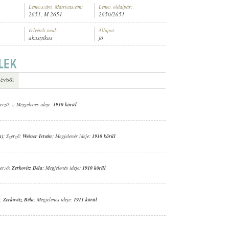
Lemezszám, Matricaszám:
Lemez oldalpár:
2651, M 2651
2650/2651
Felvételi mód:
Állapot:
akusztikus
jó
GMOND (ZONGORA)
 évből
zerző:
-
; Megjelenés ideje:
1910 körül
a)
; Szerző:
Weiner István
; Megjelenés ideje:
1910 körül
zerző:
Zerkovitz Béla
; Megjelenés ideje:
1910 körül
ő:
Zerkovitz Béla
; Megjelenés ideje:
1911 körül