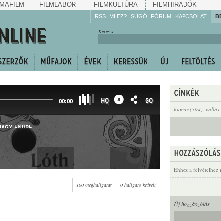
MAFILM
FILMLABOR
FILMKULTÚRA
FILMHIRADÓK
RSS
MI EZ?
SÚGÓ
FÓRUM
KAPCSOLAT
B
Hallgassa!
Keresés:
Gyarapítsa!
Kövesse!
Ossza meg!
HQ
GO
00:00
humor (594)
,
vallás
NAGY ENDRE
Ehhez a felvételhez 
100 meghallgatás
0 hallgató kedveli
Új hozzászólás