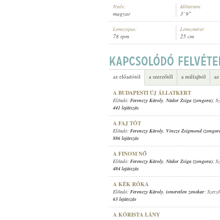
Nyelv:
Időtartam:
magyar
3' 9"
Lemeztípus:
Lemezméret:
78 rpm
25 cm
FERENCZY KÁROLY
,
VINCZE ZSI
ELŐADÓ:
az előadótól
a szerzőtől
a műfajból
az
A BUDAPESTI ÚJ ÁLLATKERT
Előadó:
Ferenczy Károly
,
Nádor Zsiga (zongora)
; S
441 lejátszás
A FAJ TÓT
Előadó:
Ferenczy Károly
,
Vincze Zsigmond (zongor
886 lejátszás
A FINOM NŐ
Előadó:
Ferenczy Károly
,
Nádor Zsiga (zongora)
; S
484 lejátszás
A KÉK RÓKA
Előadó:
Ferenczy Károly
,
ismeretlen zenekar
; Szerz
63 lejátszás
A KÓRISTA LÁNY