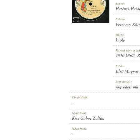
Szerző:
Hetényi-Heide
Előadó:
Ferenczy Kár
1910 KÖRÜL
Műfaj:
MEGJELENÉS IDEJE:
kuplé
Felvétel ideje és hel
1910 körül
, 
Kiadó:
Első Magyar
ELSŐ MAGYAR HANGLEMEZ GYÁR
Jogi státusz:
KIADÓ:
jogvédett mű
Címfordítás:
-
Gyűjtemény:
Kiss Gábor Zoltán
2651
Megjegyzés:
LEMEZSZÁM:
-