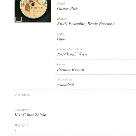
Szerző:
Gustav Pick
Előadó:
Brady Ensemble
,
Brady Ensemble
1909 KÖRÜL
Műfaj:
MEGJELENÉS IDEJE:
kuplé
Felvétel ideje és helye:
1909 körül
, Wien
Kiadó:
Premier Record
PREMIER RECORD
Jogi státusz:
KIADÓ:
szabadmű
Címfordítás:
-
Gyűjtemény:
Kiss Gábor Zoltán
6109
Megjegyzés:
LEMEZSZÁM:
-