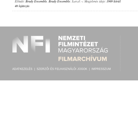
Előadó:
Brady Ensemble
,
Brady Ensemble
; Szerző:
-
; Megjelenés ideje:
1909 körül
40 lejátszás
ADATKEZELÉS
|
SZERZŐI ÉS FELHASZNÁLÓI JOGOK
|
IMPRESSZUM