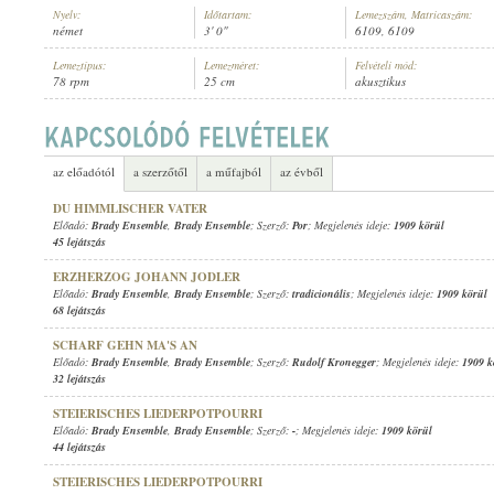
Nyelv:
Időtartam:
Lemezszám, Matricaszám:
német
3' 0"
6109, 6109
Lemeztípus:
Lemezméret:
Felvételi mód:
78 rpm
25 cm
akusztikus
BRADY ENSEMBLE
,
BRADY ENSEMBLE
ELŐADÓ:
az előadótól
a szerzőtől
a műfajból
az évből
DU HIMMLISCHER VATER
Előadó:
Brady Ensemble
,
Brady Ensemble
; Szerző:
Por
; Megjelenés ideje:
1909 körül
45 lejátszás
ERZHERZOG JOHANN JODLER
Előadó:
Brady Ensemble
,
Brady Ensemble
; Szerző:
tradicionális
; Megjelenés ideje:
1909 körül
68 lejátszás
SCHARF GEHN MA'S AN
Előadó:
Brady Ensemble
,
Brady Ensemble
; Szerző:
Rudolf Kronegger
; Megjelenés ideje:
1909 k
32 lejátszás
STEIERISCHES LIEDERPOTPOURRI
Előadó:
Brady Ensemble
,
Brady Ensemble
; Szerző:
-
; Megjelenés ideje:
1909 körül
44 lejátszás
STEIERISCHES LIEDERPOTPOURRI