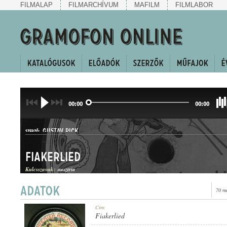
FILMALAP
FILMARCHÍVUM
MAFILM
FILMLABOR
00:00
00:00
GUSTAV PICK
SZERZŐ:
Fiakerlied
Kulcsszavak:
ausztria
70 m
KUPLÉ
Cím:
MŰFAJ:
Fiakerlied