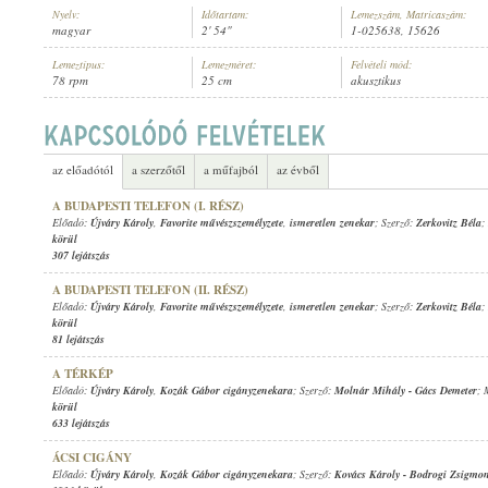
Nyelv:
Időtartam:
Lemezszám, Matricaszám:
magyar
2' 54"
1-025638, 15626
Lemeztípus:
Lemezméret:
Felvételi mód:
78 rpm
25 cm
akusztikus
ÚJVÁRY KÁROLY
,
KOZÁK GÁBOR CIGÁNYZENEKARA
ELŐADÓ:
az előadótól
a szerzőtől
a műfajból
az évből
A BUDAPESTI TELEFON (I. RÉSZ)
Előadó:
Újváry Károly
,
Favorite művészszemélyzete
,
ismeretlen zenekar
; Szerző:
Zerkovitz Béla
;
körül
307 lejátszás
A BUDAPESTI TELEFON (II. RÉSZ)
Előadó:
Újváry Károly
,
Favorite művészszemélyzete
,
ismeretlen zenekar
; Szerző:
Zerkovitz Béla
;
körül
81 lejátszás
A TÉRKÉP
Előadó:
Újváry Károly
,
Kozák Gábor cigányzenekara
; Szerző:
Molnár Mihály
-
Gács Demeter
; 
körül
633 lejátszás
ÁCSI CIGÁNY
Előadó:
Újváry Károly
,
Kozák Gábor cigányzenekara
; Szerző:
Kovács Károly
-
Bodrogi Zsigmo