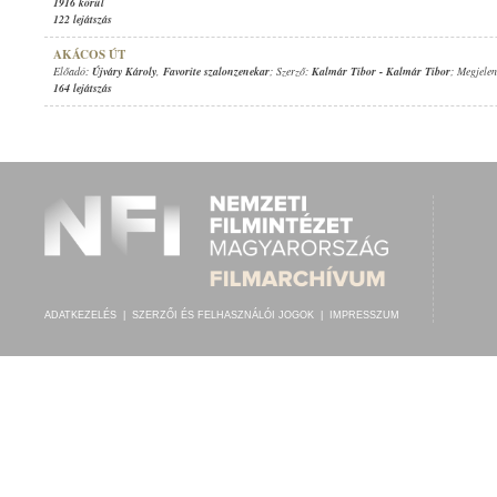
1916 körül
122 lejátszás
AKÁCOS ÚT
Előadó:
Újváry Károly
,
Favorite szalonzenekar
; Szerző:
Kalmár Tibor
-
Kalmár Tibor
; Megjelen
164 lejátszás
ADATKEZELÉS
|
SZERZŐI ÉS FELHASZNÁLÓI JOGOK
|
IMPRESSZUM