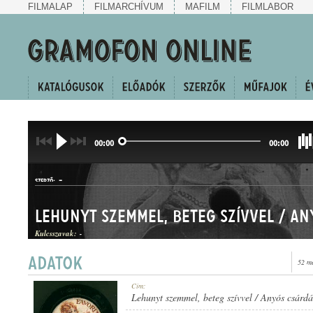
FILMALAP
FILMARCHÍVUM
MAFILM
FILMLABOR
00:00
00:00
-
SZERZŐ:
Lehunyt szemmel, beteg szívvel / An
Kulcsszavak:
-
52 m
HALLGATÓ ÉS CSÁRDÁS
Cím:
MŰFAJ:
Lehunyt szemmel, beteg szívvel / Anyós csárdá