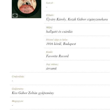
Szerző:
-
Előadó:
Újváry Károly
,
Kozák Gábor cigányzenekara
1916 KÖRÜL
Műfaj:
MEGJELENÉS IDEJE:
hallgató és csárdás
Felvétel ideje és helye:
1916 körül
, Budapest
Kiadó:
Favorite Record
FAVORITE RECORD
Jogi státusz:
KIADÓ:
árvamű
Címfordítás:
-
Gyűjtemény:
Kiss Gábor Zoltán gyűjtemény
1-025638
Megjegyzés:
LEMEZSZÁM:
-