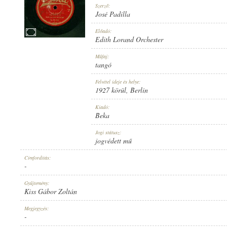
Szerző:
José Padilla
Előadó:
Edith Lorand Orchester
1927 KÖRÜL
Műfaj:
MEGJELENÉS IDEJE:
tangó
Felvétel ideje és helye:
1927 körül
, Berlin
Kiadó:
Beka
BEKA
Jogi státusz:
KIADÓ:
jogvédett mű
Címfordítás:
-
Gyűjtemény:
Kiss Gábor Zoltán
B. 6312-II
Megjegyzés:
LEMEZSZÁM:
-