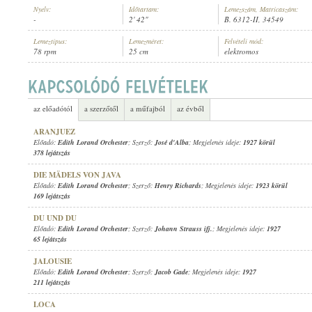
Nyelv:
Időtartam:
Lemezszám, Matricaszám:
-
2' 42"
B. 6312-II, 34549
Lemeztípus:
Lemezméret:
Felvételi mód:
78 rpm
25 cm
elektromos
EDITH LORAND ORCHESTER
ELŐADÓ:
az előadótól
a szerzőtől
a műfajból
az évből
ARANJUEZ
Előadó:
Edith Lorand Orchester
; Szerző:
José d'Alba
; Megjelenés ideje:
1927 körül
378 lejátszás
DIE MÄDELS VON JAVA
Előadó:
Edith Lorand Orchester
; Szerző:
Henry Richards
; Megjelenés ideje:
1923 körül
169 lejátszás
DU UND DU
Előadó:
Edith Lorand Orchester
; Szerző:
Johann Strauss ifj.
; Megjelenés ideje:
1927
65 lejátszás
JALOUSIE
Előadó:
Edith Lorand Orchester
; Szerző:
Jacob Gade
; Megjelenés ideje:
1927
211 lejátszás
LOCA