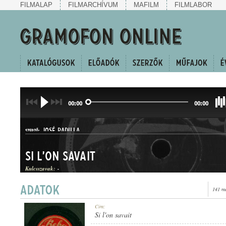
FILMALAP
FILMARCHÍVUM
MAFILM
FILMLABOR
00:00
00:00
JOSÉ PADILLA
SZERZŐ:
Si l'on savait
Kulcsszavak:
-
141 me
TANGÓ
Cím:
MŰFAJ:
Si l'on savait