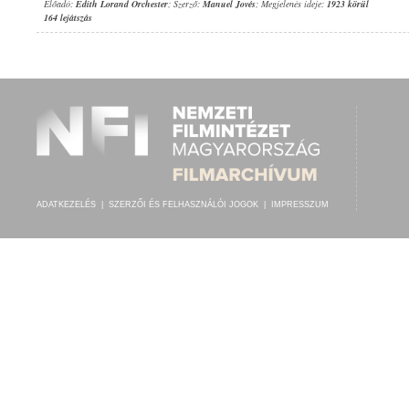
Előadó:
Edith Lorand Orchester
; Szerző:
Manuel Jovés
; Megjelenés ideje:
1923 körül
164 lejátszás
ADATKEZELÉS
|
SZERZŐI ÉS FELHASZNÁLÓI JOGOK
|
IMPRESSZUM