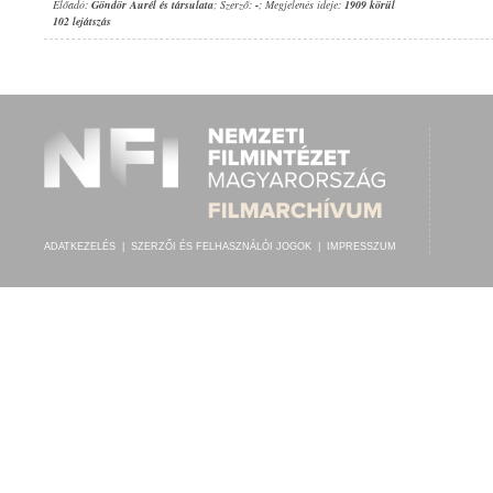
Előadó:
Göndör Aurél és társulata
; Szerző:
-
; Megjelenés ideje:
1909 körül
102 lejátszás
ADATKEZELÉS
|
SZERZŐI ÉS FELHASZNÁLÓI JOGOK
|
IMPRESSZUM