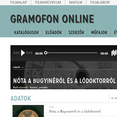
FILMALAP
FILMARCHÍVUM
MAFILM
FILMLABOR
00:00
00:00
-
SZERZŐ:
Nóta a Bugyinéról és a lódoktorról
Kulcsszavak:
humor
paródia
91 m
KUPLÉ
Cím:
MŰFAJ:
Nóta a Bugyinéról és a lódoktorról