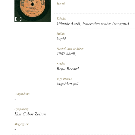
Szerző:
-
Előadó:
Göndör Aurél
,
ismeretlen zenész (zongora)
1907 KÖRÜL
Műfaj:
MEGJELENÉS IDEJE:
kuplé
Felvétel ideje és helye:
1907 körül
, -
Kiadó:
Rena Record
RENA RECORD
Jogi státusz:
KIADÓ:
jogvédett mű
Címfordítás:
-
Gyűjtemény:
Kiss Gábor Zoltán
R 232
Megjegyzés:
LEMEZSZÁM:
-