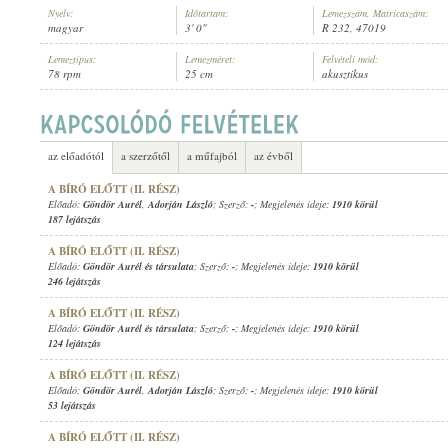
Nyelv:
Időtartam:
Lemezszám, Matricaszám:
magyar
3' 0"
R 232, 47019
Lemeztípus:
Lemezméret:
Felvételi mód:
78 rpm
25 cm
akusztikus
GÖNDÖR AURÉL
,
ISMERETLEN ZENÉSZ (ZONGORA)
ELŐADÓ:
az előadótól
a szerzőtől
a műfajból
az évből
A BÍRÓ ELŐTT (II. RÉSZ)
Előadó:
Göndör Aurél
,
Adorján László
; Szerző:
-
; Megjelenés ideje:
1910 körül
187 lejátszás
A BÍRÓ ELŐTT (II. RÉSZ)
Előadó:
Göndör Aurél és társulata
; Szerző:
-
; Megjelenés ideje:
1910 körül
246 lejátszás
A BÍRÓ ELŐTT (II. RÉSZ)
Előadó:
Göndör Aurél és társulata
; Szerző:
-
; Megjelenés ideje:
1910 körül
124 lejátszás
A BÍRÓ ELŐTT (II. RÉSZ)
Előadó:
Göndör Aurél
,
Adorján László
; Szerző:
-
; Megjelenés ideje:
1910 körül
53 lejátszás
A BÍRÓ ELŐTT (II. RÉSZ)