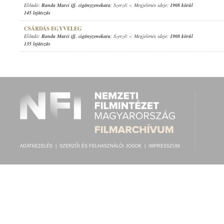
Előadó:
Banda Marci ifj. cigányzenekara
; Szerző:
-
; Megjelenés ideje:
1908 körül
145 lejátszás
CSÁRDÁS EGYVELEG
Előadó:
Banda Marci ifj. cigányzenekara
; Szerző:
-
; Megjelenés ideje:
1908 körül
135 lejátszás
ADATKEZELÉS
|
SZERZŐI ÉS FELHASZNÁLÓI JOGOK
|
IMPRESSZUM