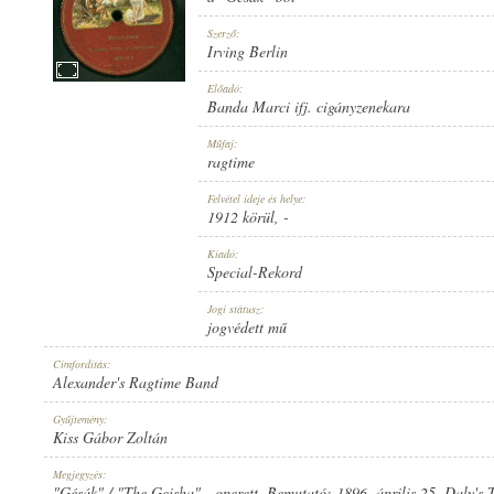
Szerző:
Irving Berlin
Előadó:
Banda Marci ifj. cigányzenekara
1912 KÖRÜL
MEGJELENÉS IDEJE:
Műfaj:
ragtime
Felvétel ideje és helye:
1912 körül
, -
Kiadó:
Special-Rekord
SPECIAL-REKORD
KIADÓ:
Jogi státusz:
jogvédett mű
Címfordítás:
Alexander's Ragtime Band
Gyűjtemény:
Kiss Gábor Zoltán
11179
LEMEZSZÁM:
Megjegyzés:
"Gésák" / "The Geisha" - operett. Bemutató: 1896. április 25. Daly's 