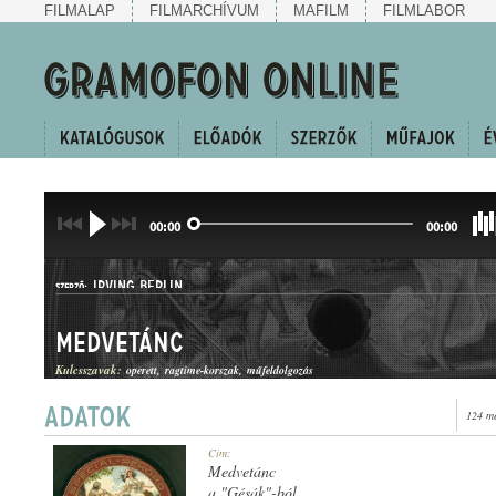
FILMALAP
FILMARCHÍVUM
MAFILM
FILMLABOR
00:00
00:00
IRVING BERLIN
SZERZŐ:
Medvetánc
Kulcsszavak:
operett
ragtime-korszak
műfeldolgozás
124 me
RAGTIME
Cím:
MŰFAJ:
Medvetánc
a "Gésák"-ból