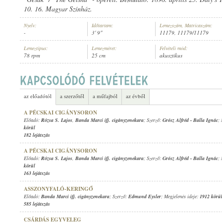
10. 16. Magyar Színház.
Nyelv:
Időtartam:
Lemezszám, Matricaszám:
-
3' 9"
11179, 11179/11179
Lemeztípus:
Lemezméret:
Felvételi mód:
78 rpm
25 cm
akusztikus
BANDA MARCI IFJ. CIGÁNYZENEKARA
ELŐADÓ:
az előadótól
a szerzőtől
a műfajból
az évből
A PÉCSKAI CIGÁNYSORON
Előadó:
Rózsa S. Lajos
,
Banda Marci ifj. cigányzenekara
; Szerző:
Grósz Alfréd
-
Balla Ignác
;
körül
182 lejátszás
A PÉCSKAI CIGÁNYSORON
Előadó:
Rózsa S. Lajos
,
Banda Marci ifj. cigányzenekara
; Szerző:
Grósz Alfréd
-
Balla Ignác
;
körül
163 lejátszás
ASSZONYFALÓ-KERINGŐ
Előadó:
Banda Marci ifj. cigányzenekara
; Szerző:
Edmund Eysler
; Megjelenés ideje:
1912 körü
585 lejátszás
CSÁRDÁS EGYVELEG