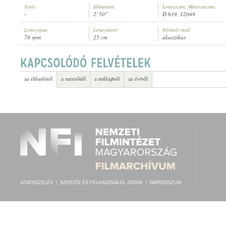
Nyelv:
Időtartam:
Lemezszám, Matricaszám:
-
2' 50"
D 639, 12049
Lemeztípus:
Lemezméret:
Felvételi mód:
78 rpm
25 cm
akusztikus
D'DACHAUER KAPELLE
ELŐADÓ:
az előadótól
a szerzőtől
a műfajból
az évből
ADATKEZELÉS
|
SZERZŐI ÉS FELHASZNÁLÓI JOGOK
|
IMPRESSZUM