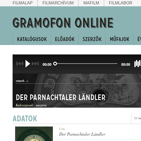
FILMALAP
FILMARCHÍVUM
MAFILM
FILMLABOR
00:00
00:00
-
SZERZŐ:
Der Parnachtaler Ländler
Kulcsszavak:
ausztria
51 m
LÄNDLER
Cím:
MŰFAJ:
Der Parnachtaler Ländler