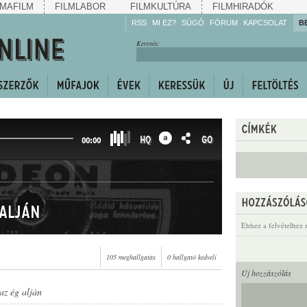
MAFILM
FILMLABOR
FILMKULTÚRA
FILMHIRADÓK
RSS
MI EZ?
SÚGÓ
FÓRUM
KAPCSOLAT
B
Hallgassa!
Keresés:
Gyarapítsa!
Kövesse!
Ossza meg!
HQ
GO
00:00
 alján
Ehhez a felvételhez 
105 meghallgatás
0 hallgató kedveli
Új hozzászólás
az ég alján