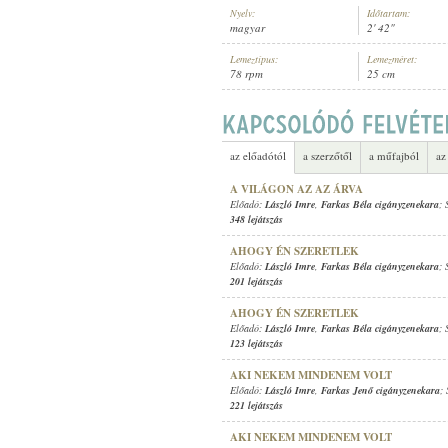
Nyelv:
Időtartam:
magyar
2' 42"
Lemeztípus:
Lemezméret:
78 rpm
25 cm
LÁSZLÓ IMRE
,
FARKAS BÉLA CIG
ELŐADÓ:
az előadótól
a szerzőtől
a műfajból
az
A VILÁGON AZ AZ ÁRVA
Előadó:
László Imre
,
Farkas Béla cigányzenekara
; 
348 lejátszás
AHOGY ÉN SZERETLEK
Előadó:
László Imre
,
Farkas Béla cigányzenekara
; 
201 lejátszás
AHOGY ÉN SZERETLEK
Előadó:
László Imre
,
Farkas Béla cigányzenekara
; 
123 lejátszás
AKI NEKEM MINDENEM VOLT
Előadó:
László Imre
,
Farkas Jenő cigányzenekara
;
221 lejátszás
AKI NEKEM MINDENEM VOLT