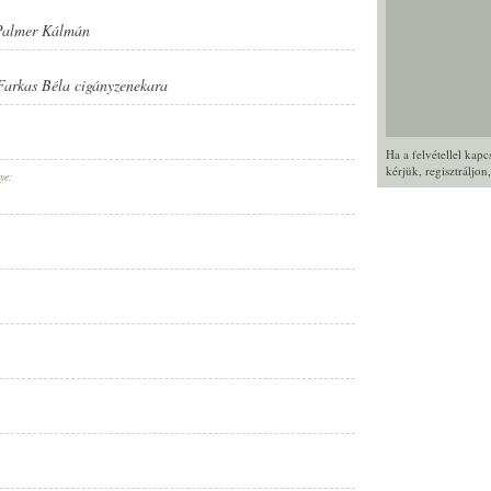
Palmer Kálmán
Farkas Béla cigányzenekara
Ha a felvétellel kap
kérjük,
regisztráljon
ye: