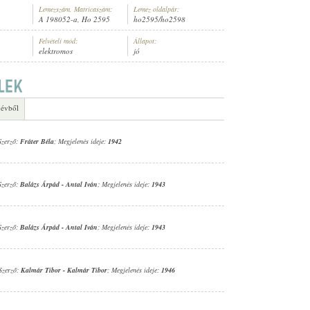
Lemezszám, Matricaszám:
Lemez oldalpár:
A 198052-a, Ho 2595
ho2595/ho2598
Felvételi mód:
Állapot:
elektromos
jó
ÁNYZENEKARA
 évből
Szerző:
Fráter Béla
; Megjelenés ideje:
1942
Szerző:
Balázs Árpád
-
Antal Iván
; Megjelenés ideje:
1943
Szerző:
Balázs Árpád
-
Antal Iván
; Megjelenés ideje:
1943
 Szerző:
Kalmár Tibor
-
Kalmár Tibor
; Megjelenés ideje:
1946