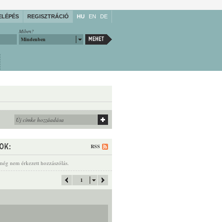
ELÉPÉS
REGISZTRÁCIÓ
HU
EN
DE
Miben?
Mindenben
RSS
még nem érkezett hozzászólás.
1