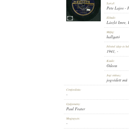
Szerző:
Pete Lajos
-
Előadó:
László Imre
,
1941
Műfaj:
MEGJELENÉS IDEJE:
hallgató
Felvétel ideje és hel
1941
, -
Kiadó:
Odeon
ODEON
Jogi státusz:
KIADÓ:
jogvédett mű
Címfordítás:
-
Gyűjtemény:
Paul Frater
A 198052-A
Megjegyzés:
LEMEZSZÁM:
-