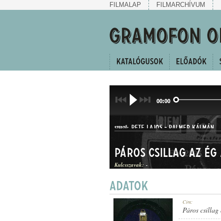
FILMALAP
FILMARCHÍVUM
00:00
PETE LAJOS
-
PALMER KÁLMÁN
SZERZŐ:
Páros csillag az ég
Kulcsszavak:
-
HALLGATÓ
Cím:
MŰFAJ:
Páros csillag 