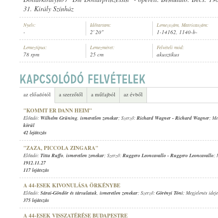
31. Király Színház
Nyelv:
Időtartam:
Lemezszám, Matricaszám:
-
2' 20"
1-14162, 1140-b-
Lemeztípus:
Lemezméret:
Felvételi mód:
78 rpm
25 cm
akusztikus
ISMERETLEN ZENEKAR
,
ALBERT MÜLLER (HARANGJÁTÉK)
ELŐADÓ:
az előadótól
a szerzőtől
a műfajból
az évből
"KOMMT ER DANN HEIM"
Előadó:
Wilhelm Grüning
,
ismeretlen zenekar
; Szerző:
Richard Wagner
-
Richard Wagner
; Me
körül
42 lejátszás
"ZAZA, PICCOLA ZINGARA"
Előadó:
Titta Ruffo
,
ismeretlen zenekar
; Szerző:
Ruggero Leoncavallo
-
Ruggero Leoncavallo
; 
1912.11.27
117 lejátszás
A 44-ESEK KIVONULÁSA ÖRKÉNYBE
Előadó:
Sárai-Göndör és társulatuk
,
ismeretlen zenekar
; Szerző:
Görényi Tóni
; Megjelenés idej
375 lejátszás
A 44-ESEK VISSZATÉRÉSE BUDAPESTRE