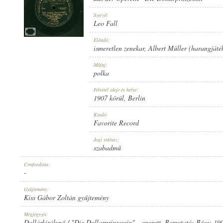
Szerző:
Leo Fall
Előadó:
ismeretlen zenekar
,
Albert Müller (harangjáté
1907 KÖRÜL
MEGJELENÉS IDEJE:
Műfaj:
polka
Felvétel ideje és helye:
1907 körül
, Berlin
Kiadó:
Favorite Record
FAVORITE RECORD
KIADÓ:
Jogi státusz:
szabadmű
Címfordítás:
-
Gyűjtemény:
Kiss Gábor Zoltán gyűjtemény
1-14162
LEMEZSZÁM:
Megjegyzés:
Dollárkirálynő / "Die Dollarprinzessin" - operett. Bemutató: Bécs: 19