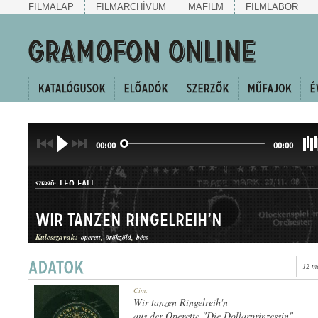
FILMALAP
FILMARCHÍVUM
MAFILM
FILMLABOR
00:00
00:00
LEO FALL
SZERZŐ:
Wir tanzen Ringelreih'n
Kulcsszavak:
operett
örökzöld
bécs
12 m
POLKA
Cím:
MŰFAJ:
Wir tanzen Ringelreih'n
aus der Operette "Die Dollarprinzessin"