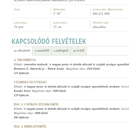
Nyelv:
Időtartam:
Lemezszám, Matricaszám:
-
2' 36"
660 [3], 660
Lemeztípus:
Lemezméret:
Felvételi mód:
78 rpm
25 cm
akusztikus
A MAGYAR POSTA- ÉS TÁVÍRDA ALTISZTEK ÉS SZOLGÁK ORSZÁGOS E
ELŐADÓ:
az előadótól
a szerzőtől
a műfajból
az évből
A TROMBITÁS
Előadó:
ismeretlen énekesek
,
A magyar posta- és távírda altisztek és szolgák országos egyesüle
Hermann E. Darewski jr.
-
Weiner István
; Megjelenés ideje:
1910 körül
115 lejátszás
CSÁRDÁS EGYVELEG
Előadó:
A magyar posta- és távírda altisztek és szolgák országos egyesületének zenekara
; Szerz
Kondor Ernő
; Megjelenés ideje:
1909 körül
129 lejátszás
DAL A CSÓKOS JULISKÁRÓL
Előadó:
A magyar posta- és távírda altisztek és szolgák országos egyesületének zenekara
; Szerz
Megjelenés ideje:
1908 körül
286 lejátszás
DAL A DIRIGENSRŐL