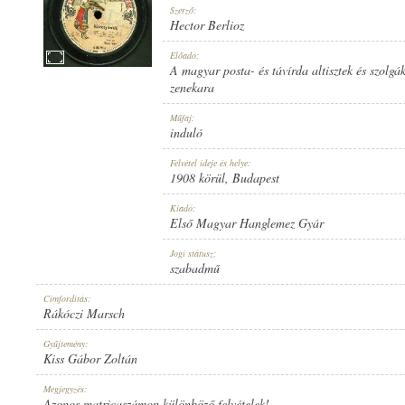
Szerző:
Hector Berlioz
Előadó:
A magyar posta- és távírda altisztek és szolgá
zenekara
1908 KÖRÜL
MEGJELENÉS IDEJE:
Műfaj:
induló
Felvétel ideje és helye:
1908 körül
, Budapest
Kiadó:
Első Magyar Hanglemez Gyár
ELSŐ MAGYAR HANGLEMEZ GYÁR
KIADÓ:
Jogi státusz:
szabadmű
Címfordítás:
Rákóczi Marsch
Gyűjtemény:
Kiss Gábor Zoltán
660 [3]
LEMEZSZÁM:
Megjegyzés:
Azonos matricaszámon különböző felvételek!