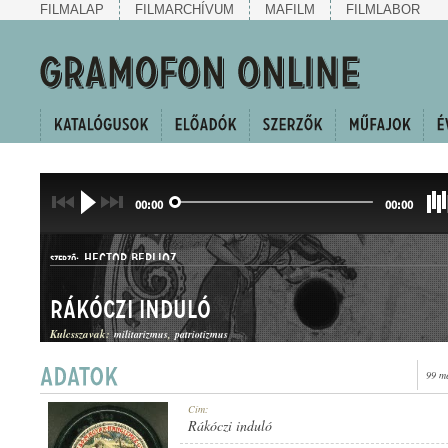
FILMALAP
FILMARCHÍVUM
MAFILM
FILMLABOR
00:00
00:00
HECTOR BERLIOZ
SZERZŐ:
Rákóczi induló
Kulcsszavak:
militarizmus
patriotizmus
99 m
INDULÓ
Cím:
MŰFAJ:
Rákóczi induló