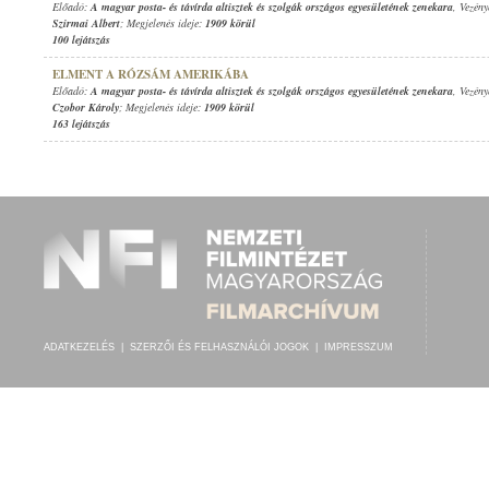
Előadó:
A magyar posta- és távírda altisztek és szolgák országos egyesületének zenekara
, Vezény
Szirmai Albert
; Megjelenés ideje:
1909 körül
100 lejátszás
ELMENT A RÓZSÁM AMERIKÁBA
Előadó:
A magyar posta- és távírda altisztek és szolgák országos egyesületének zenekara
, Vezény
Czobor Károly
; Megjelenés ideje:
1909 körül
163 lejátszás
ADATKEZELÉS
|
SZERZŐI ÉS FELHASZNÁLÓI JOGOK
|
IMPRESSZUM