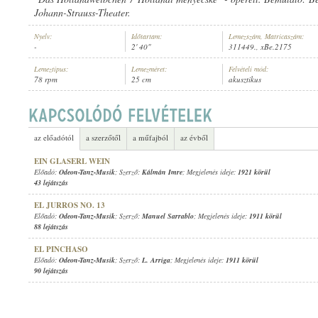
Johann-Strauss-Theater.
Nyelv:
Időtartam:
Lemezszám, Matricaszám:
-
2' 40"
311449., xBe.2175
Lemeztípus:
Lemezméret:
Felvételi mód:
78 rpm
25 cm
akusztikus
ODEON-TANZ-MUSIK
ELŐADÓ:
az előadótól
a szerzőtől
a műfajból
az évből
EIN GLASERL WEIN
Előadó:
Odeon-Tanz-Musik
; Szerző:
Kálmán Imre
; Megjelenés ideje:
1921 körül
43 lejátszás
EL JURROS NO. 13
Előadó:
Odeon-Tanz-Musik
; Szerző:
Manuel Sarrablo
; Megjelenés ideje:
1911 körül
88 lejátszás
EL PINCHASO
Előadó:
Odeon-Tanz-Musik
; Szerző:
L. Arriga
; Megjelenés ideje:
1911 körül
90 lejátszás