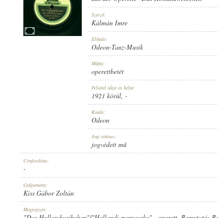
Szerző:
Kálmán Imre
Előadó:
Odeon-Tanz-Musik
1921 KÖRÜL
MEGJELENÉS IDEJE:
Műfaj:
operettbetét
Felvétel ideje és helye:
1921 körül
, -
Kiadó:
Odeon
ODEON
KIADÓ:
Jogi státusz:
jogvédett mű
Címfordítás:
-
Gyűjtemény:
Kiss Gábor Zoltán
311449.
LEMEZSZÁM:
Megjegyzés:
"Das Hollandweibchen"/"Hollandi menyecske" - operett. Bemutató: Bé