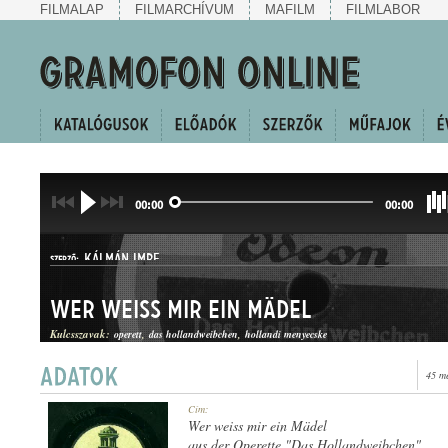
FILMALAP
FILMARCHÍVUM
MAFILM
FILMLABOR
00:00
00:00
KÁLMÁN IMRE
SZERZŐ:
Wer weiss mir ein Mädel
Kulcsszavak:
operett
das hollandweibchen
hollandi menyecske
45 m
OPERETTBETÉT
Cím:
MŰFAJ:
Wer weiss mir ein Mädel
aus der Operette "Das Hollandweibchen"