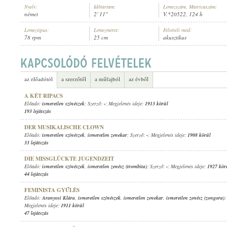
Nyelv:
Időtartam:
Lemezszám, Matricaszám:
német
2' 11"
V.*20522, 124 h
Lemeztípus:
Lemezméret:
Felvételi mód:
78 rpm
25 cm
akusztikus
ISMERETLEN SZÍNÉSZEK
,
SEIDLER'S ORCHESTER
ELŐADÓ:
az előadótól
a szerzőtől
a műfajból
az évből
A KÉT RIPACS
Előadó:
ismeretlen színészek
; Szerző:
-
; Megjelenés ideje:
1913 körül
193 lejátszás
DER MUSIKALISCHE CLOWN
Előadó:
ismeretlen színészek
,
ismeretlen zenekar
; Szerző:
-
; Megjelenés ideje:
1908 körül
33 lejátszás
DIE MISSGLÜCKTE JUGENDZEIT
Előadó:
ismeretlen színészek
,
ismeretlen zenész (trombita)
; Szerző:
-
; Megjelenés ideje:
1927 kör
44 lejátszás
FEMINISTA GYŰLÉS
Előadó:
Aranyosi Klára
,
ismeretlen színészek
,
ismeretlen zenekar
,
ismeretlen zenész (zongora)
;
Megjelenés ideje:
1911 körül
47 lejátszás