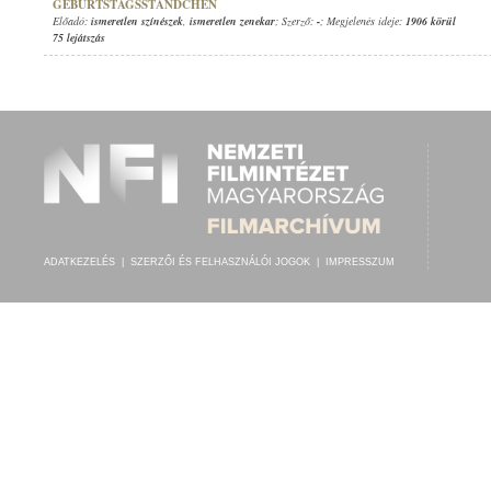
GEBURTSTAGSSTÄNDCHEN
Előadó:
ismeretlen színészek
,
ismeretlen zenekar
; Szerző:
-
; Megjelenés ideje:
1906 körül
75 lejátszás
ADATKEZELÉS
|
SZERZŐI ÉS FELHASZNÁLÓI JOGOK
|
IMPRESSZUM