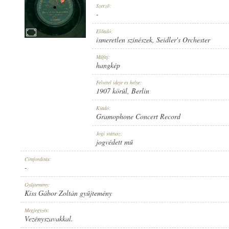
Szerző:
-
Előadó:
ismeretlen színészek
,
Seidler's Orchester
1907 KÖRÜL
Műfaj:
MEGJELENÉS IDEJE:
hangkép
Felvétel ideje és helye:
1907 körül
, Berlin
Kiadó:
Gramophone Concert Record
GRAMOPHONE CONCERT RECORD
Jogi státusz:
KIADÓ:
jogvédett mű
Címfordítás:
-
Gyűjtemény:
Kiss Gábor Zoltán gyűjtemény
V.*20522
Megjegyzés:
LEMEZSZÁM:
Vezényszavakkal.