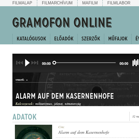
FILMALAP
FILMARCHÍVUM
MAFILM
FILMLABOR
00:00
00:00
-
SZERZŐ:
Alarm auf dem Kasernenhofe
Kulcsszavak:
militarizmus
jelenet
németország
32 m
HANGKÉP
Cím:
MŰFAJ:
Alarm auf dem Kasernenhofe