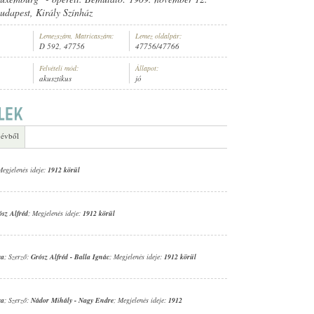
udapest, Király Színház
Lemezszám, Matricaszám:
Lemez oldalpár:
D 592, 47756
47756/47766
Felvételi mód:
Állapot:
akusztikus
jó
ARA
 évből
Megjelenés ideje:
1912 körül
ósz Alfréd
; Megjelenés ideje:
1912 körül
ra
; Szerző:
Grósz Alfréd
-
Balla Ignác
; Megjelenés ideje:
1912 körül
ra
; Szerző:
Nádor Mihály
-
Nagy Endre
; Megjelenés ideje:
1912