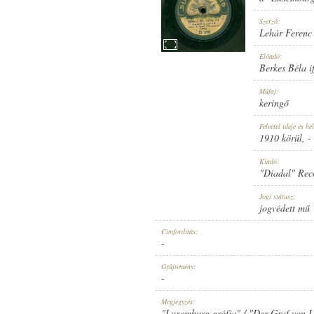
Szerző:
Lehár Ferenc
Előadó:
Berkes Béla i
1910 KÖRÜL
MEGJELENÉS IDEJE:
Műfaj:
keringő
Felvétel ideje és hel
1910 körül
, -
Kiadó:
"Diadal" Rec
"DIADAL" RECORD
KIADÓ:
Jogi státusz:
jogvédett mű
Címfordítás:
-
Gyűjtemény:
-
D 592
LEMEZSZÁM:
Megjegyzés:
"Luxemburg grófja" / "Der Graf von L