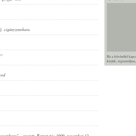
fj. cigányzenekara
ye:
Ha a felvétellel kap
kérjük,
regisztráljon
ord
uxemburg" - operett. Bemutató: 1909. november 12.