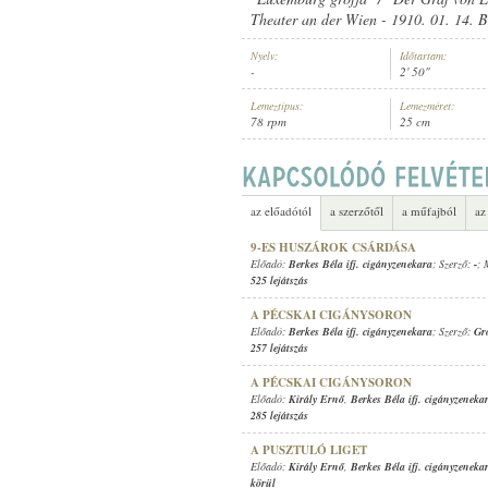
Theater an der Wien - 1910. 01. 14. B
Nyelv:
Időtartam:
-
2' 50"
Lemeztípus:
Lemezméret:
78 rpm
25 cm
BERKES BÉLA IFJ. CIGÁNYZENEK
ELŐADÓ:
az előadótól
a szerzőtől
a műfajból
az
9-ES HUSZÁROK CSÁRDÁSA
Előadó:
Berkes Béla ifj. cigányzenekara
; Szerző:
-
; 
525 lejátszás
A PÉCSKAI CIGÁNYSORON
Előadó:
Berkes Béla ifj. cigányzenekara
; Szerző:
Gr
257 lejátszás
A PÉCSKAI CIGÁNYSORON
Előadó:
Király Ernő
,
Berkes Béla ifj. cigányzeneka
285 lejátszás
A PUSZTULÓ LIGET
Előadó:
Király Ernő
,
Berkes Béla ifj. cigányzeneka
körül