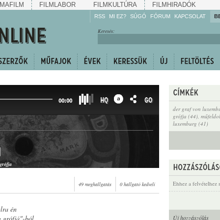
MAFILM
FILMLABOR
FILMKULTÚRA
FILMHIRADÓK
RSS
MI EZ?
SÚGÓ
FÓRUM
KAPCSOLAT
B
Hallgassa!
Keresés:
Gyarapítsa!
Kövesse!
Ossza meg!
HQ
GO
00:00
der graf von luxemb
grófja (44)
,
műfeldo
luxemburg (41)
n
grófja
Ehhez a felvételhez 
49 meghallgatás
0 hallgató kedveli
lra én
 grófjá"-ból
Új hozzászólás