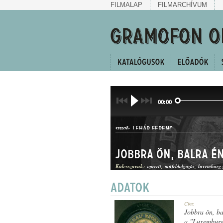
FILMALAP
FILMARCHÍVUM
00:00
LEHÁR FERENC
SZERZŐ:
Jobbra ön, balra é
Kulcsszavak:
operett
műfeldolgozás
luxemburg 
KERINGŐ
Cím:
MŰFAJ:
Jobbra ön, ba
a "Luxemburg