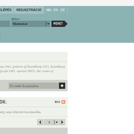
ELÉPÉS
REGISZTRÁCIÓ
HU
EN
DE
Miben?
Mindenben
urg (44)
,
grefven af luxemburg (41)
,
luxemburg
lgozás (48)
,
operett (695)
,
the count of
RSS
még nem érkezett hozzászólás.
1