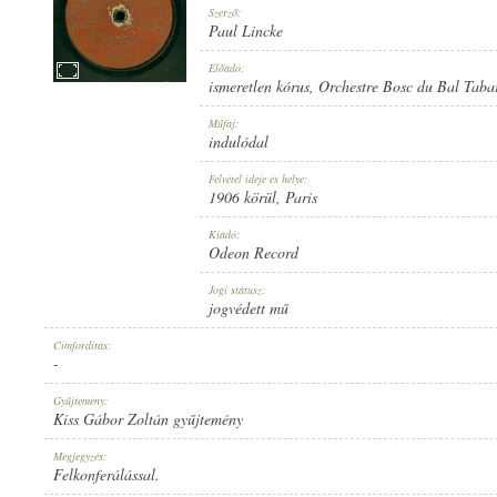
Szerző:
Paul Lincke
Előadó:
ismeretlen kórus
,
Orchestre Bosc du Bal Taba
ISMERETLEN KÓRUS
,
ORCHESTRE BOSC DU BAL TABARIN
Műfaj:
ELŐADÓ:
indulódal
Felvétel ideje és helye:
1906 körül
, Paris
Kiadó:
Odeon Record
PAUL LINCKE
Jogi státusz:
SZERZŐ:
jogvédett mű
Címfordítás:
-
Gyűjtemény:
Kiss Gábor Zoltán gyűjtemény
INDULÓDAL
Megjegyzés:
MŰFAJ:
Felkonferálással.