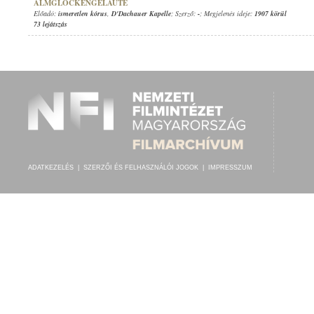
ALMGLOCKENGELÄUTE
Előadó:
ismeretlen kórus
,
D'Dachauer Kapelle
; Szerző:
-
; Megjelenés ideje:
1907 körül
73 lejátszás
ADATKEZELÉS
|
SZERZŐI ÉS FELHASZNÁLÓI JOGOK
|
IMPRESSZUM