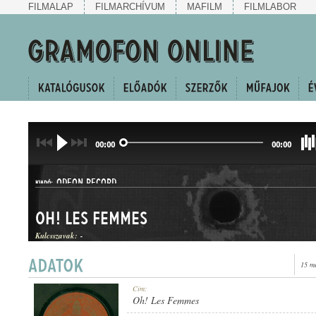
FILMALAP
FILMARCHÍVUM
MAFILM
FILMLABOR
00:00
00:00
ODEON RECORD
KIADÓ:
Oh! Les Femmes
Kulcsszavak:
-
15 m
NO. 36475.
Cím:
LEMEZSZÁM:
Oh! Les Femmes