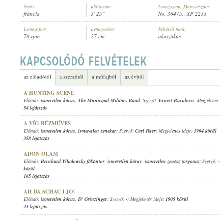
Nyelv:
Időtartam:
Lemezszám, Matricaszám:
francia
3' 25"
No. 36475., XP 2233
Lemeztípus:
Lemezméret:
Felvételi mód:
78 rpm
27 cm
akusztikus
1906 KÖRÜL
MEGJELENÉS IDEJE:
az előadótól
a szerzőtől
a műfajból
az évből
A HUNTING SCENE
Előadó:
ismeretlen kórus
,
The Municipal Military Band
; Szerző:
Ernest Bucalossi
; Megjelenés
54 lejátszás
A VÍG RÉZMŰVES
Előadó:
ismeretlen kórus
,
ismeretlen zenekar
; Szerző:
Carl Peter
; Megjelenés ideje:
1904 körül
358 lejátszás
ADON OLAM
Előadó:
Bernhard Wladowsky főkántor
,
ismeretlen kórus
,
ismeretlen zenész (orgona)
; Szerző:
-
körül
165 lejátszás
AH DA SCHAU I JO!
Előadó:
ismeretlen kórus
,
D' Grinzinger
; Szerző:
-
; Megjelenés ideje:
1905 körül
23 lejátszás