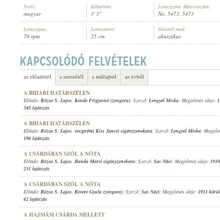
Nyelv:
Időtartam:
Lemezszám, Matricaszám:
magyar
3' 3"
No. 5473, 5473
Lemeztípus:
Lemezméret:
Felvételi mód:
78 rpm
25 cm
akusztikus
RÓZSA S. LAJOS
,
SOVÁNKA NÁNDOR CIGÁNYZENEKARA
ELŐADÓ:
az előadótól
a szerzőtől
a műfajból
az évből
A BIHARI HATÁRSZÉLEN
Előadó:
Rózsa S. Lajos
,
Kende Frigyesné (zongora)
; Szerző:
Lengyel Miska
; Megjelenés ideje:
1
345 lejátszás
A BIHARI HATÁRSZÉLEN
Előadó:
Rózsa S. Lajos
,
veszprémi Kiss Jancsi cigányzenekara
; Szerző:
Lengyel Miska
; Megjele
196 lejátszás
A CSÁRDÁBAN SZÓL A NÓTA
Előadó:
Rózsa S. Lajos
,
Banda Marci cigányzenekara
; Szerző:
Sas Náci
; Megjelenés ideje:
1910
231 lejátszás
A CSÁRDÁBAN SZÓL A NÓTA
Előadó:
Rózsa S. Lajos
,
Revere Gyula (zongora)
; Szerző:
Sas Náci
; Megjelenés ideje:
1911 körü
62 lejátszás
A HAJMÁSI CSÁRDA MELLETT