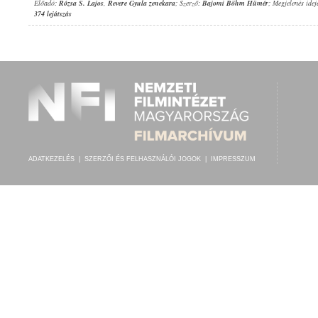
Előadó:
Rózsa S. Lajos
,
Revere Gyula zenekara
; Szerző:
Bajomi Böhm Hümér
; Megjelenés idej
374 lejátszás
ADATKEZELÉS
|
SZERZŐI ÉS FELHASZNÁLÓI JOGOK
|
IMPRESSZUM