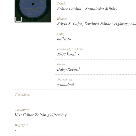
Szerző:
Fráter Lóránd
-
Szabolcska Mihály
Előadó:
Rózsa S. Lajos
,
Sovánka Nándor cigányzenek
1908 KÖRÜL
Műfaj:
MEGJELENÉS IDEJE:
hallgató
Felvétel ideje és helye:
1908 körül
, -
Kiadó:
Baby-Record
BABY-RECORD
Jogi státusz:
KIADÓ:
szabadmű
Címfordítás:
-
Gyűjtemény:
Kiss Gábor Zoltán gyűjtemény
NO. 5473
Megjegyzés:
LEMEZSZÁM:
-