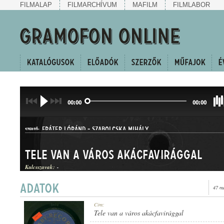
FILMALAP
FILMARCHÍVUM
MAFILM
FILMLABOR
00:00
00:00
FRÁTER LÓRÁND
-
SZABOLCSKA MIHÁLY
SZERZŐ:
Tele van a város akácfavirággal
Kulcsszavak:
-
47 m
HALLGATÓ
Cím:
MŰFAJ:
Tele van a város akácfavirággal