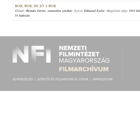
BOR, BOR, DE JÓ A BOR
Előadó:
Pázmán Ferenc
,
ismeretlen zenekar
; Szerző:
Edmund Eysler
; Megjelenés ideje:
1913 kö
51 lejátszás
ADATKEZELÉS
|
SZERZŐI ÉS FELHASZNÁLÓI JOGOK
|
IMPRESSZUM