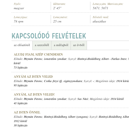
Nyelv:
Időtartam:
Lemezszám, Matricaszám:
magyar
2' 45"
5871, 5871
Lemeztípus:
Lemezméret:
Felvételi mód:
78 rpm
25 cm
akusztikus
PÁZMÁN FERENC
,
CSÓKA JÓZSI IFJ. CIGÁNYZENEKARA
ELŐADÓ:
az előadótól
a szerzőtől
a műfajból
az évből
ALUDJ FIAM, SZÉP CSENDESEN
Előadó:
Pázmán Ferenc
,
ismeretlen zenekar
; Szerző:
Hetényi-Heidelberg Albert
-
Farkas Imre
; 
körül
73 lejátszás
ANYÁM AZ ISTEN VELED
Előadó:
Pázmán Ferenc
,
Csóka Józsi ifj. cigányzenekara
; Szerző:
-
; Megjelenés ideje:
1914 körü
95 lejátszás
ANYÁM, AZ ISTEN VELED!
Előadó:
Pázmán Ferenc
,
ismeretlen zenekar
; Szerző:
Sas Náci
; Megjelenés ideje:
1914 körül
41 lejátszás
AZ ISTEN ÖNNEL
Előadó:
Pázmán Ferenc
,
Hetényi-Heidelberg Albert (zongora)
; Szerző:
Hetényi-Heidelberg Alber
1912 körül
38 lejátszás