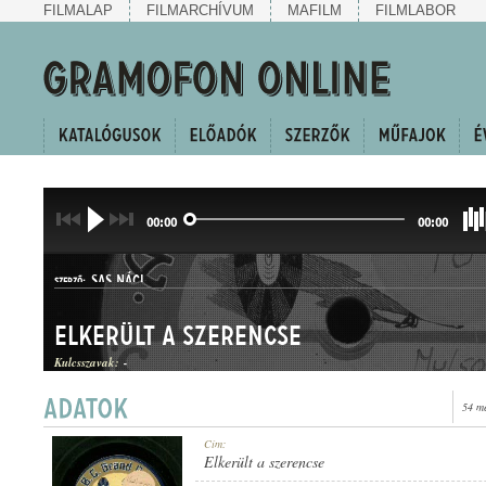
FILMALAP
FILMARCHÍVUM
MAFILM
FILMLABOR
00:00
00:00
SAS NÁCI
SZERZŐ:
Elkerült a szerencse
Kulcsszavak:
-
54 m
HALLGATÓ
Cím:
MŰFAJ:
Elkerült a szerencse