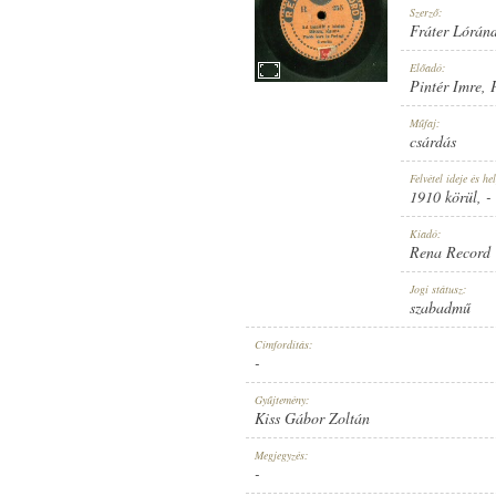
Szerző:
Fráter Lórán
Előadó:
Pintér Imre
,
1910 KÖRÜL
Műfaj:
MEGJELENÉS IDEJE:
csárdás
Felvétel ideje és hel
1910 körül
, -
Kiadó:
Rena Record
RENA RECORD
Jogi státusz:
KIADÓ:
szabadmű
Címfordítás:
-
Gyűjtemény:
Kiss Gábor Zoltán
R 255
Megjegyzés:
LEMEZSZÁM:
-