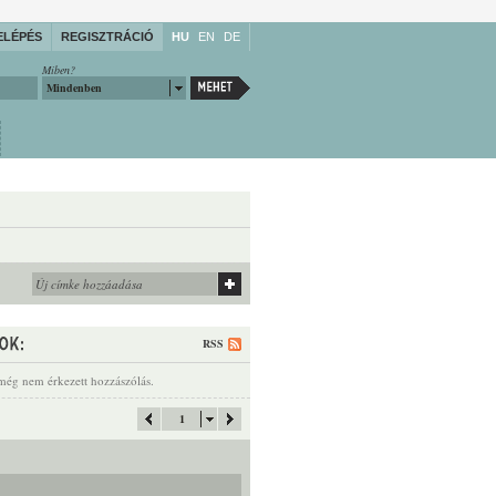
ELÉPÉS
REGISZTRÁCIÓ
HU
EN
DE
Miben?
Mindenben
RSS
még nem érkezett hozzászólás.
1