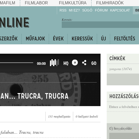
MAFILM
FILMLABOR
FILMKULTÚRA
FILMHIRADÓK
RSS
MI EZ?
SÚGÓ
FÓRUM
KAPCSOLAT
B
Hallgassa!
Keresés:
Gyarapítsa!
Kövesse!
Ossza meg!
HQ
GO
00:00
zongora (1074)
ban... Trucra, trucra
Ehhez a felvételhez 
131 meghallgatás
0 hallgató kedveli
Új hozzászólás
 faluban... Trucra, trucra