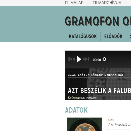
FILMALAP
FILMARCHÍVUM
00:00
FRÁTER LÓRÁND
-
VIDOR PÁL
SZERZŐ:
Azt beszélik a falu
Kulcsszavak:
zongora
CSÁRDÁS
Cím:
MŰFAJ:
Azt beszélik a