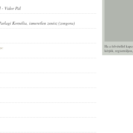
d
-
Vidor Pál
Parlagi Kornélia
,
ismeretlen zenész (zongora)
Ha a felvétellel kap
ye:
kérjük,
regisztráljon