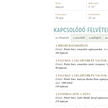
Nyelv:
Időtartam:
magyar
2' 31"
Lemeztípus:
Lemezméret:
78 rpm
25 cm
PINTÉR IMRE
,
PARLAGI KORNÉLI
ELŐADÓ:
az előadótól
a szerzőtől
a műfajból
az
A BIHARI HATÁRSZÉLEN
Előadó:
Pintér Imre
,
ismeretlen cigányzenekar
; Sze
190 lejátszás
A FALUBAN A LEGÁRVÁBB ÉN VAGYOK /
Előadó:
Pintér Imre
,
ismeretlen zenész (zongora)
; S
90 lejátszás
A FALUBAN A LEGÁRVÁBB ÉN VAGYOK /
Előadó:
Pintér Imre
,
kanizsai Burka Pista cigányz
ideje:
1908 körül
130 lejátszás
A FONÓBAN SZÓL A NÓTA
Előadó:
Pintér Imre
,
Győri Parádi József cigányzen
178 lejátszás