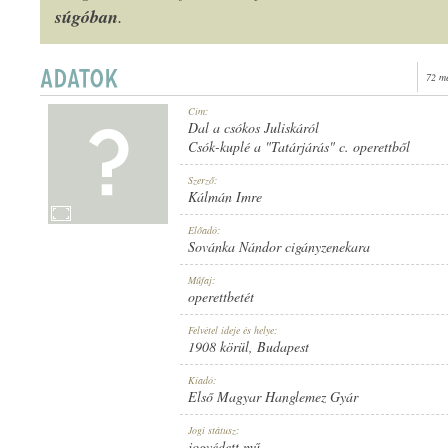
súgóban
.
72 m
1908 KÖRÜL
Cím:
MEGJELENÉS IDEJE:
Dal a csókos Juliskáról
Csók-kuplé a "Tatárjárás" c. operettből
Szerző:
Kálmán Imre
Előadó:
Sovánka Nándor cigányzenekara
ELSŐ MAGYAR HANGLEMEZ GYÁR
KIADÓ:
Műfaj:
operettbetét
Felvétel ideje és helye:
1908 körül
, Budapest
Kiadó:
Első Magyar Hanglemez Gyár
630
LEMEZSZÁM:
Jogi státusz:
jogvédett mű