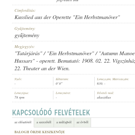
Címfordítás:
Kusslied aus der Operette "Ein Herbstmanöver"
Gyűjtemény:
gyűjtemény
ELŐADÓ:
Megjegyzés:
"Tatárjárás" / "Ein Herbstmanöver" / "Autumn Manoe
Hussars" - operett. Bemutató: 1908. 02. 22. Vígszínhá
22. Theater an der Wien.
Nyelv:
Időtartam:
Lemezszám, Matricaszám:
-
0' 0"
630, -
Lemeztípus:
Lemezméret:
Felvételi mód:
78 rpm
-
akusztikus
az előadótól
a szerzőtől
a műfajból
az évből
BALOGH ÖRZSE KESZKENŐJE