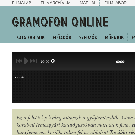
FILMALAP
FILMARCHÍVUM
MAFILM
FILMLABOR
00:00
00:00
-
SZERZŐ:
Ez a felvétel jelenleg hiányzik a gyűjteményből. Címe
OPERETTBETÉT
korabeli lemezgyári katalógusokban maradtak fenn.
MŰFAJ:
További rés
hanglemezen, kérjük, töltse fel az oldalra!