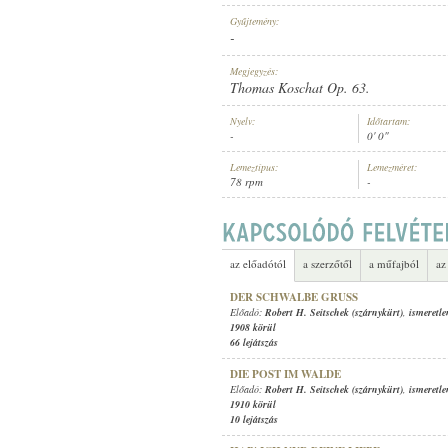
Gyűjtemény:
-
Megjegyzés:
Thomas Koschat Op. 63.
ELŐADÓ:
Nyelv:
Időtartam:
-
0' 0"
Lemeztípus:
Lemezméret:
78 rpm
-
az előadótól
a szerzőtől
a műfajból
az
DER SCHWALBE GRUSS
Előadó:
Robert H. Seitschek (szárnykürt)
,
ismeretle
1908 körül
66 lejátszás
DIE POST IM WALDE
Előadó:
Robert H. Seitschek (szárnykürt)
,
ismeretle
1910 körül
10 lejátszás