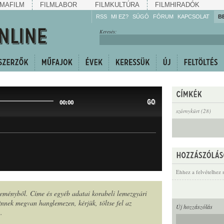
MAFILM
FILMLABOR
FILMKULTÚRA
FILMHIRADÓK
RSS
MI EZ?
SÚGÓ
FÓRUM
KAPCSOLAT
B
Hallgassa!
Keresés:
Gyarapítsa!
Kövesse!
Ossza meg!
GO
00:00
szárnykürt (28)
Ehhez a felvételhez 
jteményből. Címe és egyéb adatai korabeli lemezgyári
nek megvan hanglemezen, kérjük, töltse fel az
Új hozzászólás
n
.