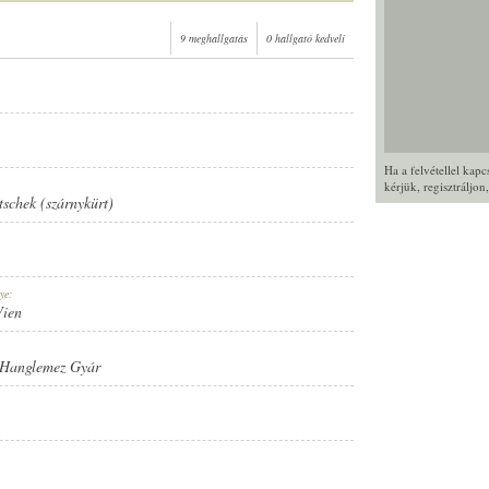
9 meghallgatás
0 hallgató kedveli
Ha a felvétellel kap
kérjük,
regisztráljon
tschek (szárnykürt)
ye:
Wien
 Hanglemez Gyár