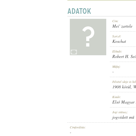
Cím:
Mei' zartele
1908 KÖRÜL
MEGJELENÉS IDEJE:
Szerző:
Koschat
Előadó:
Robert H. Sei
Műfaj:
-
ELSŐ MAGYAR HANGLEMEZ GYÁR
KIADÓ:
Felvétel ideje és hel
1908 körül
, 
Kiadó:
Első Magyar
Jogi státusz:
jogvédett mű
881
LEMEZSZÁM:
Címfordítás:
-