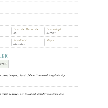
Lemezszám, Matricaszám:
Lemez oldalpár:
881, -
879/881
Felvételi mód:
Állapot:
akusztikus
-
 évből
n zenész (zongora)
; Szerző:
Johann Schrammel
; Megjelenés ideje:
n zenész (zongora)
; Szerző:
Heinrich Schäffer
; Megjelenés ideje: