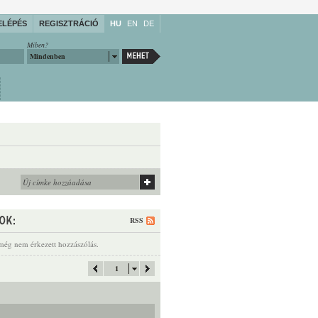
ELÉPÉS
REGISZTRÁCIÓ
HU
EN
DE
Miben?
Mindenben
RSS
még nem érkezett hozzászólás.
1