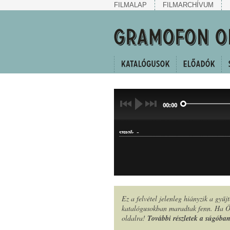
FILMALAP
FILMARCHÍVUM
00:00
-
SZERZŐ:
Ez a felvétel jelenleg hiányzik a gyű
katalógusokban maradtak fenn. Ha Ön
MŰFAJ:
oldalra!
További részletek a súgóba