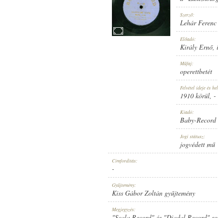
Szerző:
Lehár Ferenc
Előadó:
Király Ernő
,
1910 KÖRÜL
MEGJELENÉS IDEJE:
Műfaj:
operettbetét
Felvétel ideje és hel
1910 körül
, -
Kiadó:
Baby-Record
BABY-RECORD
KIADÓ:
Jogi státusz:
jogvédett mű
Címfordítás:
-
Gyűjtemény:
Kiss Gábor Zoltán gyűjtemény
NO. 11111
LEMEZSZÁM:
Megjegyzés:
"Scala Record" és "Diadal Record" soro