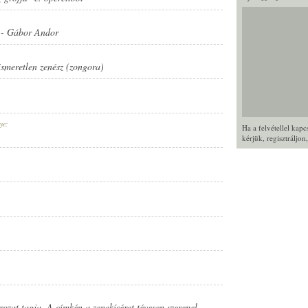
-
Gábor Andor
ismeretlen zenész (zongora)
ye:
Ha a felvétellel kap
kérjük,
regisztráljon
zat tagja. A címkén a zenekíséret tévesen szerepel.