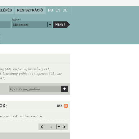
ELÉPÉS
REGISZTRÁCIÓ
HU
EN
DE
Miben?
Mindenben
urg (44)
,
grefven af luxemburg (41)
,
)
,
luxemburg grófja (44)
,
operett (695)
,
the
(41)
RSS
még nem érkezett hozzászólás.
1