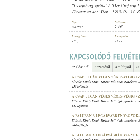
"Luxemburg grófja" / "Der Graf von L
Theater an der Wien - 1910. 01. 14. B
Nyelv:
Időtartam:
magyar
2' 36"
KIRÁLY ERNŐ
,
ISMERETLEN ZENÉ
ELŐADÓ:
Lemeztípus:
Lemezméret:
78 rpm
25 cm
az előadótól
a szerzőtől
a műfajból
az
A CSAP UTCÁN VÉGES VÉGES-VÉGIG / 
Előadó:
Király Ernő
,
Farkas Pali cigányzenekara
; 
453 lejátszás
A CSAP UTCÁN VÉGES VÉGES-VÉGIG / 
Előadó:
Király Ernő
,
Farkas Pali cigányzenekara
; 
121 lejátszás
A FALUBAN A LEGÁRVÁBB ÉN VAGYOK.
Előadó:
Király Ernő
,
Farkas Pali cigányzenekara
; 
304 lejátszás
A FALUBAN A LEGÁRVÁBB ÉN VAGYOK.
Előadó:
Király Ernő
,
ismeretlen cigányzenekar
; Sz