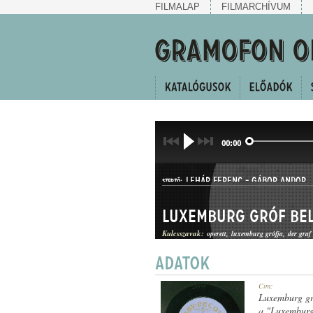
FILMALAP
FILMARCHÍVUM
00:00
LEHÁR FERENC
-
GÁBOR ANDOR
SZERZŐ:
Luxemburg gróf be
Kulcsszavak:
operett
luxemburg grófja
der gra
OPERETTBETÉT
Cím:
MŰFAJ:
Luxemburg gr
a "Luxemburg 