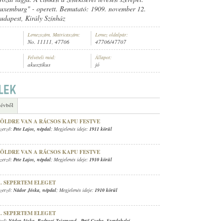
uxemburg" - operett. Bemutató: 1909. november 12.
udapest, Király Színház
Lemezszám, Matricaszám:
Lemez oldalpár:
No. 11111, 47706
47706/47707
SZ (ZONGORA)
Felvételi mód:
Állapot:
akusztikus
jó
 évből
ZÖLDRE VAN A RÁCSOS KAPU FESTVE
Szerző:
Pete Lajos
,
népdal
; Megjelenés ideje:
1911 körül
ZÖLDRE VAN A RÁCSOS KAPU FESTVE
Szerző:
Pete Lajos
,
népdal
; Megjelenés ideje:
1910 körül
.. SEPERTEM ELEGET
Szerző:
Nádor Jóska
,
népdal
; Megjelenés ideje:
1910 körül
.. SEPERTEM ELEGET
erző:
Nádor Jóska
,
Bodrogi Zsigmond
-
Pető Csaba
,
Szerdahelyi