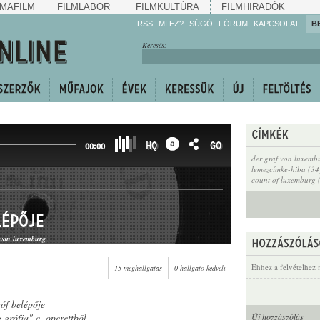
MAFILM
FILMLABOR
FILMKULTÚRA
FILMHIRADÓK
RSS
MI EZ?
SÚGÓ
FÓRUM
KAPCSOLAT
B
Hallgassa!
Keresés:
Gyarapítsa!
Kövesse!
Ossza meg!
HQ
GO
00:00
der graf von luxemb
lemezcímke-hiba (34
count of luxemburg 
lépője
f von luxemburg
Ehhez a felvételhez 
15 meghallgatás
0 hallgató kedveli
óf belépője
grófja" c. operettből
Új hozzászólás