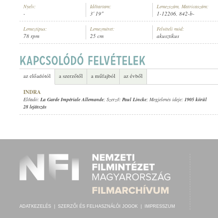
Nyelv:
Időtartam:
Lemezszám, Matricaszám:
-
3' 19"
1-12206, 842-b-
Lemeztípus:
Lemezméret:
Felvételi mód:
78 rpm
25 cm
akusztikus
LA GARDE IMPÉRIALE ALLEMANDE
ELŐADÓ:
az előadótól
a szerzőtől
a műfajból
az évből
INDRA
Előadó:
La Garde Impériale Allemande
; Szerző:
Paul Lincke
; Megjelenés ideje:
1905 körül
28 lejátszás
ADATKEZELÉS
|
SZERZŐI ÉS FELHASZNÁLÓI JOGOK
|
IMPRESSZUM