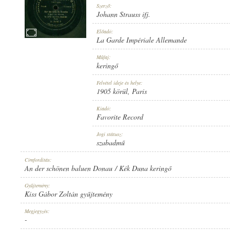
Szerző:
Johann Strauss ifj.
Előadó:
La Garde Impériale Allemande
1905 KÖRÜL
Műfaj:
MEGJELENÉS IDEJE:
keringő
Felvétel ideje és helye:
1905 körül
, Paris
Kiadó:
Favorite Record
FAVORITE RECORD
Jogi státusz:
KIADÓ:
szabadmű
Címfordítás:
An der schönen baluen Donau / Kék Duna keringő
Gyűjtemény:
Kiss Gábor Zoltán gyűjtemény
1-12206
Megjegyzés:
LEMEZSZÁM:
-