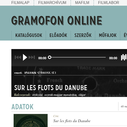
FILMALAP
FILMARCHÍVUM
MAFILM
FILMLABOR
00:00
00:00
JOHANN STRAUSS IFJ.
SZERZŐ:
Sur les flots du Danube
Kulcsszavak:
örökzöld
osztrák-magyar monarchia
sláger
48 m
KERINGŐ
Cím:
MŰFAJ:
Sur les flots du Danube