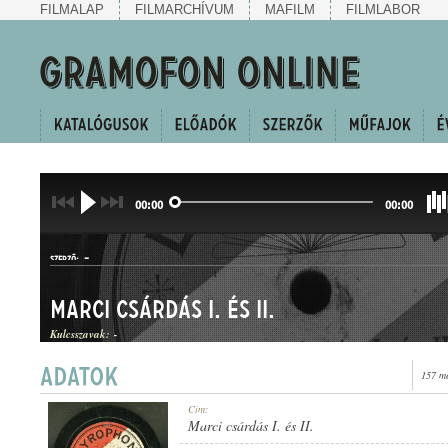
FILMALAP
FILMARCHÍVUM
MAFILM
FILMLABOR
00:00
00:00
-
SZERZŐ:
Marci csárdás I. és II.
Kulcsszavak:
-
157 me
CSÁRDÁSEGYVELEG
Cím:
MŰFAJ:
Marci csárdás I. és II.