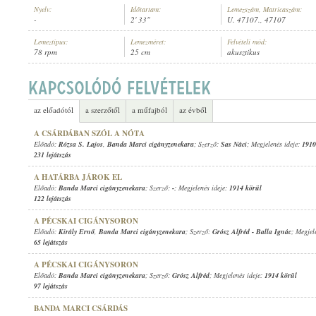
Nyelv:
Időtartam:
Lemezszám, Matricaszám:
-
2' 33"
U. 47107., 47107
Lemeztípus:
Lemezméret:
Felvételi mód:
78 rpm
25 cm
akusztikus
BANDA MARCI CIGÁNYZENEKARA
ELŐADÓ:
az előadótól
a szerzőtől
a műfajból
az évből
A CSÁRDÁBAN SZÓL A NÓTA
Előadó:
Rózsa S. Lajos
,
Banda Marci cigányzenekara
; Szerző:
Sas Náci
; Megjelenés ideje:
1910
231 lejátszás
A HATÁRBA JÁROK EL
Előadó:
Banda Marci cigányzenekara
; Szerző:
-
; Megjelenés ideje:
1914 körül
122 lejátszás
A PÉCSKAI CIGÁNYSORON
Előadó:
Király Ernő
,
Banda Marci cigányzenekara
; Szerző:
Grósz Alfréd
-
Balla Ignác
; Megjel
65 lejátszás
A PÉCSKAI CIGÁNYSORON
Előadó:
Banda Marci cigányzenekara
; Szerző:
Grósz Alfréd
; Megjelenés ideje:
1914 körül
97 lejátszás
BANDA MARCI CSÁRDÁS