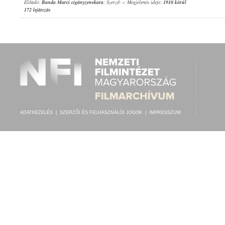
Előadó:
Banda Marci cigányzenekara
; Szerző:
-
; Megjelenés ideje:
1910 körül
172 lejátszás
ADATKEZELÉS
|
SZERZŐI ÉS FELHASZNÁLÓI JOGOK
|
IMPRESSZUM