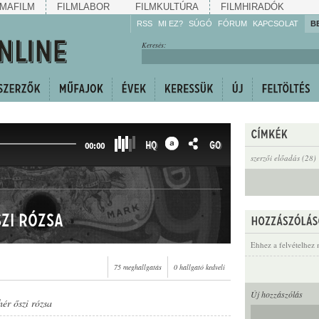
MAFILM
FILMLABOR
FILMKULTÚRA
FILMHIRADÓK
RSS
MI EZ?
SÚGÓ
FÓRUM
KAPCSOLAT
B
Hallgassa!
Keresés:
Gyarapítsa!
Kövesse!
Ossza meg!
HQ
GO
00:00
szerzői előadás (28)
szi rózsa
Ehhez a felvételhez 
75 meghallgatás
0 hallgató kedveli
Új hozzászólás
hér őszi rózsa