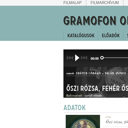
FILMALAP
FILMARCHÍVUM
00:00
FRÁTER LÓRÁND
-
ZALÁR JÓZSEF
SZERZŐ:
Őszi rózsa, fehér ő
Kulcsszavak:
szerzői előadás
HALLGATÓ
Cím:
MŰFAJ:
Őszi rózsa, fe