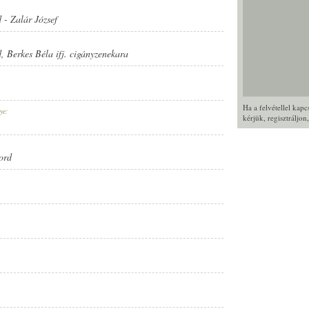
d
-
Zalár József
d
,
Berkes Béla ifj. cigányzenekara
Ha a felvétellel kap
ye:
kérjük,
regisztráljon
ord