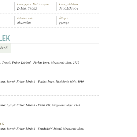
Lemezszám, Matricaszám:
Lemez oldalpár:
D 500, 53002
53002/53004
Felvételi mód:
Állapot:
akusztikus
gyenge
FJ. CIGÁNYZENEKARA
 évből
a
; Szerző:
Fráter Lóránd
-
Farkas Imre
; Megjelenés ideje:
1910
kara
; Szerző:
Fráter Lóránd
-
Farkas Imre
; Megjelenés ideje:
1910
kara
; Szerző:
Fráter Lóránd
-
Vidor Pál
; Megjelenés ideje:
1910
AK
kara
; Szerző:
Fráter Lóránd
-
Szerdahelyi József
; Megjelenés ideje: