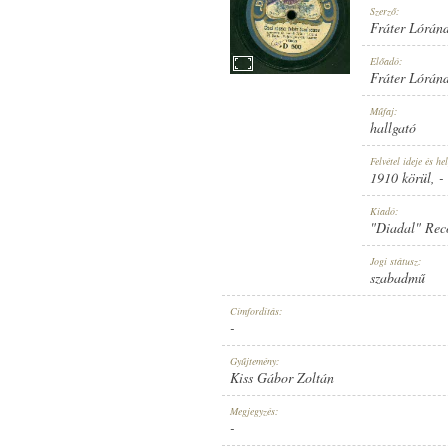
Szerző:
Fráter Lórán
Előadó:
Fráter Lórán
1910 KÖRÜL
Műfaj:
MEGJELENÉS IDEJE:
hallgató
Felvétel ideje és hel
1910 körül
, -
Kiadó:
"Diadal" Rec
"DIADAL" RECORD
Jogi státusz:
KIADÓ:
szabadmű
Címfordítás:
-
Gyűjtemény:
Kiss Gábor Zoltán
D 500
Megjegyzés:
LEMEZSZÁM:
-