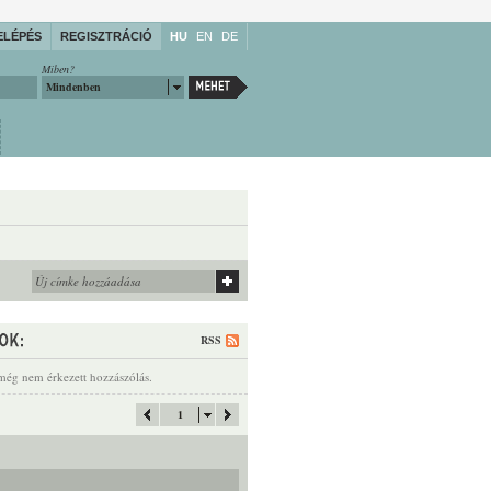
ELÉPÉS
REGISZTRÁCIÓ
HU
EN
DE
Miben?
Mindenben
RSS
még nem érkezett hozzászólás.
1