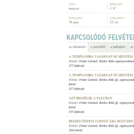
Nyelv:
Időtartam:
magyar
3' 0"
Lemeztípus:
Lemezméret:
78 rpm
25 cm
FRÁTER LÓRÁND
,
BERKES BÉLA I
ELŐADÓ:
az előadótól
a szerzőtől
a műfajból
az
A TEMPLOMBA VASÁRNAP SE MENTEM
Előadó:
Fráter Lóránd
,
Berkes Béla cigányzenekar
277 lejátszás
A TEMPLOMBA VASÁRNAP SE MENTEM
Előadó:
Fráter Lóránd
,
Berkes Béla ifj. cigányzene
körül
217 lejátszás
AZT BESZÉLIK A FALUBAN
Előadó:
Fráter Lóránd
,
Berkes Béla ifj. cigányzene
körül
155 lejátszás
BESZEGŐDTEM TARNÓCÁRA BOJTÁRN
Előadó:
Fráter Lóránd
,
Berkes Béla ifj. cigányzene
1910 körül