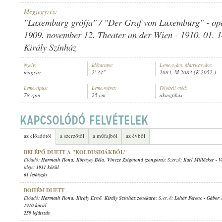
Megjegyzés:
"Luxemburg grófja" / "Der Graf von Luxemburg" - ope
1909. november 12. Theater an der Wien - 1910. 01. 1
Király Színház
HARMATH ILONA
,
RASKÓ GÉZA
,
PAPÍR SÁNDOR
,
ISMERETLEN ZENÉ
ELŐADÓ:
Nyelv:
Időtartam:
Lemezszám, Matricaszám:
magyar
2' 34"
2083, M 2083 (K 2052.)
Lemeztípus:
Lemezméret:
Felvételi mód:
78 rpm
25 cm
akusztikus
az előadótól
a szerzőtől
a műfajból
az évből
BELÉPŐ DUETT A "KOLDUSDIÁKBÓL"
Előadó:
Harmath Ilona
,
Környey Béla
,
Vincze Zsigmond (zongora)
; Szerző:
Karl Millöcker
-
V
ideje:
1911 körül
61 lejátszás
BOHÉM DUETT
Előadó:
Harmath Ilona
,
Király Ernő
,
Király Színház zenekara
; Szerző:
Lehár Ferenc
-
Gábor 
1910 körül
259 lejátszás