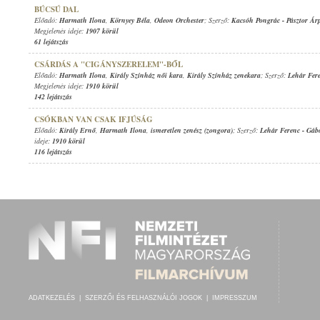
BÚCSÚ DAL
Előadó:
Harmath Ilona
,
Környey Béla
,
Odeon Orchester
; Szerző:
Kacsóh Pongrác
-
Pásztor Ár
Megjelenés ideje:
1907 körül
61 lejátszás
CSÁRDÁS A "CIGÁNYSZERELEM"-BŐL
Előadó:
Harmath Ilona
,
Király Színház női kara
,
Király Színház zenekara
; Szerző:
Lehár Fer
Megjelenés ideje:
1910 körül
142 lejátszás
CSÓKBAN VAN CSAK IFJÚSÁG
Előadó:
Király Ernő
,
Harmath Ilona
,
ismeretlen zenész (zongora)
; Szerző:
Lehár Ferenc
-
Gáb
ideje:
1910 körül
116 lejátszás
ADATKEZELÉS
|
SZERZŐI ÉS FELHASZNÁLÓI JOGOK
|
IMPRESSZUM