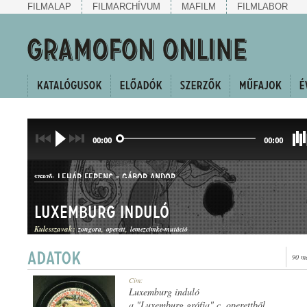
FILMALAP
FILMARCHÍVUM
MAFILM
FILMLABOR
00:00
00:00
LEHÁR FERENC
-
GÁBOR ANDOR
SZERZŐ:
Luxemburg induló
Kulcsszavak:
zongora
operett
lemezcímke-mutáció
90 m
OPERETTINDULÓ
Cím:
MŰFAJ:
Luxemburg induló
a "Luxemburg grófja" c. operettből