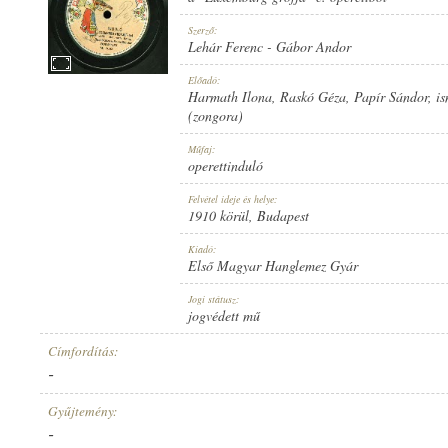
Szerző:
Lehár Ferenc
-
Gábor Andor
Előadó:
Harmath Ilona
,
Raskó Géza
,
Papír Sándor
,
is
1910 KÖRÜL
MEGJELENÉS IDEJE:
(zongora)
Műfaj:
operettinduló
Felvétel ideje és helye:
1910 körül
, Budapest
Kiadó:
ELSŐ MAGYAR HANGLEMEZ GYÁR
KIADÓ:
Első Magyar Hanglemez Gyár
Jogi státusz:
jogvédett mű
Címfordítás:
-
Gyűjtemény:
2083
LEMEZSZÁM:
-