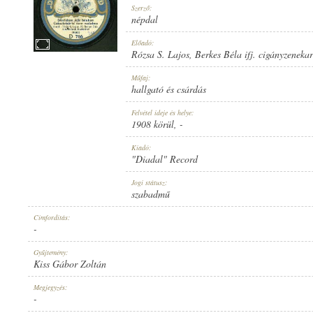
Szerző:
népdal
Előadó:
Rózsa S. Lajos
,
Berkes Béla ifj. cigányzeneka
1908 KÖRÜL
Műfaj:
MEGJELENÉS IDEJE:
hallgató és csárdás
Felvétel ideje és helye:
1908 körül
, -
Kiadó:
"Diadal" Record
"DIADAL" RECORD
Jogi státusz:
KIADÓ:
szabadmű
Címfordítás:
-
Gyűjtemény:
Kiss Gábor Zoltán
D 766
Megjegyzés:
LEMEZSZÁM:
-