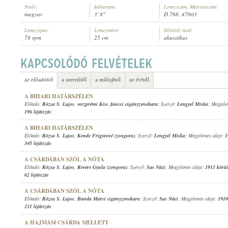
Nyelv:
Időtartam:
Lemezszám, Matricaszám:
magyar
3' 8"
D 766, 47603
Lemeztípus:
Lemezméret:
Felvételi mód:
78 rpm
25 cm
akusztikus
RÓZSA S. LAJOS
,
BERKES BÉLA IFJ. CIGÁNYZENEKARA
ELŐADÓ:
az előadótól
a szerzőtől
a műfajból
az évből
A BIHARI HATÁRSZÉLEN
Előadó:
Rózsa S. Lajos
,
veszprémi Kiss Jancsi cigányzenekara
; Szerző:
Lengyel Miska
; Megjele
196 lejátszás
A BIHARI HATÁRSZÉLEN
Előadó:
Rózsa S. Lajos
,
Kende Frigyesné (zongora)
; Szerző:
Lengyel Miska
; Megjelenés ideje:
1
345 lejátszás
A CSÁRDÁBAN SZÓL A NÓTA
Előadó:
Rózsa S. Lajos
,
Revere Gyula (zongora)
; Szerző:
Sas Náci
; Megjelenés ideje:
1911 körü
62 lejátszás
A CSÁRDÁBAN SZÓL A NÓTA
Előadó:
Rózsa S. Lajos
,
Banda Marci cigányzenekara
; Szerző:
Sas Náci
; Megjelenés ideje:
1910
231 lejátszás
A HAJMÁSI CSÁRDA MELLETT