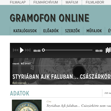
FILMALAP
FILMARCHÍVUM
MAFILM
FILMLABOR
00:00
00:00
NÉPDAL
SZERZŐ:
Kulcsszavak:
-
168 me
HALLGATÓ ÉS CSÁRDÁS
Cím:
MŰFAJ:
Styriában Ajk faluban... Császárkörte nem v