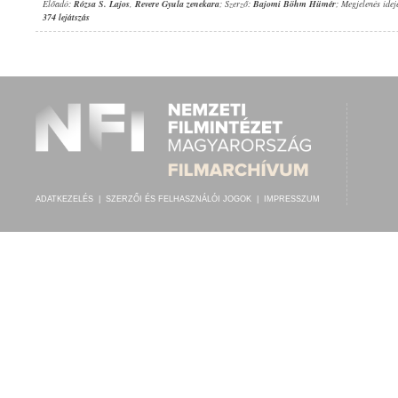
Előadó:
Rózsa S. Lajos
,
Revere Gyula zenekara
; Szerző:
Bajomi Böhm Hümér
; Megjelenés idej
374 lejátszás
ADATKEZELÉS
|
SZERZŐI ÉS FELHASZNÁLÓI JOGOK
|
IMPRESSZUM