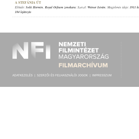
A STEFÁNIA ÚT
Előadó:
Solti Hermin
,
Royal Orfeum zenekara
; Szerző:
Weiner István
; Megjelenés ideje:
1911 k
184 lejátszás
ADATKEZELÉS
|
SZERZŐI ÉS FELHASZNÁLÓI JOGOK
|
IMPRESSZUM