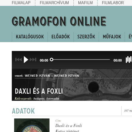
FILMALAP
FILMARCHÍVUM
MAFILM
FILMLABOR
00:00
00:00
WEINER ISTVÁN
-
WEINER ISTVÁN
SZERZŐ:
Daxli és a Foxli
Kulcsszavak:
budapest
katonaélet
107 me
KUPLÉ
Cím:
MŰFAJ:
Daxli és a Foxli
Kutya történet