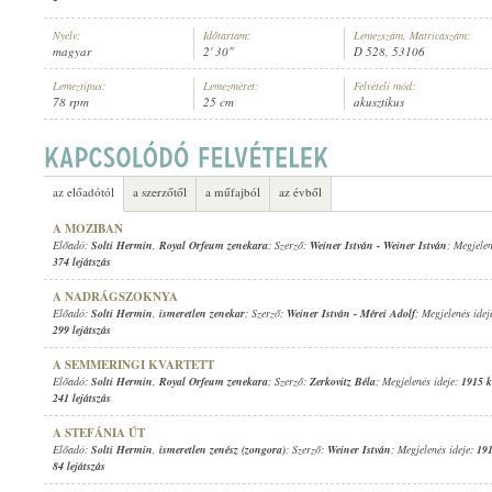
Nyelv:
Időtartam:
Lemezszám, Matricaszám:
magyar
2' 30"
D 528, 53106
Lemeztípus:
Lemezméret:
Felvételi mód:
78 rpm
25 cm
akusztikus
SOLTI HERMIN
,
ISMERETLEN ZENEKAR
ELŐADÓ:
az előadótól
a szerzőtől
a műfajból
az évből
A MOZIBAN
Előadó:
Solti Hermin
,
Royal Orfeum zenekara
; Szerző:
Weiner István
-
Weiner István
; Megjele
374 lejátszás
A NADRÁGSZOKNYA
Előadó:
Solti Hermin
,
ismeretlen zenekar
; Szerző:
Weiner István
-
Mérei Adolf
; Megjelenés idej
299 lejátszás
A SEMMERINGI KVARTETT
Előadó:
Solti Hermin
,
Royal Orfeum zenekara
; Szerző:
Zerkovitz Béla
; Megjelenés ideje:
1915 k
241 lejátszás
A STEFÁNIA ÚT
Előadó:
Solti Hermin
,
ismeretlen zenész (zongora)
; Szerző:
Weiner István
; Megjelenés ideje:
191
84 lejátszás