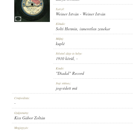
Szerző:
Weiner István
-
Weiner István
Előadó:
Solti Hermin
,
ismeretlen zenekar
1910 KÖRÜL
MEGJELENÉS IDEJE:
Műfaj:
kuplé
Felvétel ideje és helye:
1910 körül
, -
Kiadó:
"Diadal" Record
"DIADAL" RECORD
KIADÓ:
Jogi státusz:
jogvédett mű
Címfordítás:
-
Gyűjtemény:
Kiss Gábor Zoltán
D 528
LEMEZSZÁM:
Megjegyzés:
-