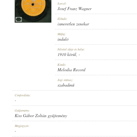
Szerző:
Josef Franz Wagner
Előadó:
ismeretlen zenekar
1910 KÖRÜL
Műfaj:
MEGJELENÉS IDEJE:
induló
Felvétel ideje és helye:
1910 körül
, -
Kiadó:
Melodia Record
MELODIA RECORD
Jogi státusz:
KIADÓ:
szabadmű
Címfordítás:
-
Gyűjtemény:
Kiss Gábor Zoltán gyűjtemény
680
Megjegyzés:
LEMEZSZÁM:
-