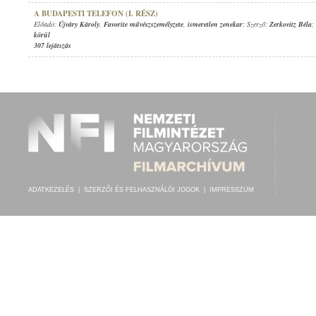
A BUDAPESTI TELEFON (I. RÉSZ)
Előadó:
Újváry Károly
,
Favorite művészszemélyzete
,
ismeretlen zenekar
; Szerző:
Zerkovitz Béla
;
körül
307 lejátszás
ADATKEZELÉS
|
SZERZŐI ÉS FELHASZNÁLÓI JOGOK
|
IMPRESSZUM