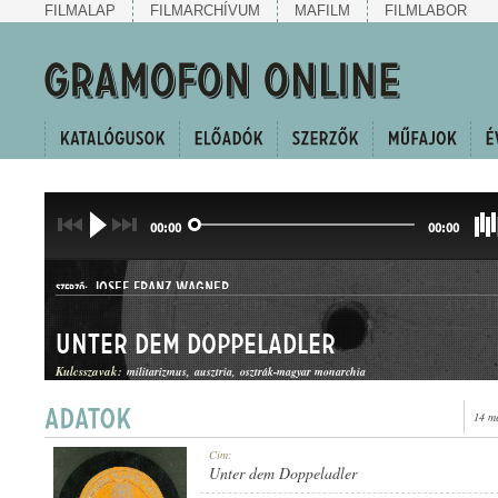
FILMALAP
FILMARCHÍVUM
MAFILM
FILMLABOR
00:00
00:00
JOSEF FRANZ WAGNER
SZERZŐ:
Unter dem Doppeladler
Kulcsszavak:
militarizmus
ausztria
osztrák-magyar monarchia
14 m
INDULÓ
Cím:
MŰFAJ:
Unter dem Doppeladler