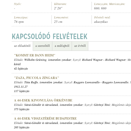
Nyelv:
Időtartam:
Lemezszám, Matricaszám:
-
2' 28"
680, 680
Lemeztípus:
Lemezméret:
Felvételi mód:
78 rpm
25 cm
akusztikus
ISMERETLEN ZENEKAR
ELŐADÓ:
az előadótól
a szerzőtől
a műfajból
az évből
"KOMMT ER DANN HEIM"
Előadó:
Wilhelm Grüning
,
ismeretlen zenekar
; Szerző:
Richard Wagner
-
Richard Wagner
; Me
körül
42 lejátszás
"ZAZA, PICCOLA ZINGARA"
Előadó:
Titta Ruffo
,
ismeretlen zenekar
; Szerző:
Ruggero Leoncavallo
-
Ruggero Leoncavallo
; 
1912.11.27
117 lejátszás
A 44-ESEK KIVONULÁSA ÖRKÉNYBE
Előadó:
Sárai-Göndör és társulatuk
,
ismeretlen zenekar
; Szerző:
Görényi Tóni
; Megjelenés idej
375 lejátszás
A 44-ESEK VISSZATÉRÉSE BUDAPESTRE
Előadó:
Sárai-Göndör és társulatuk
,
ismeretlen zenekar
; Szerző:
Görényi Tóni
; Megjelenés idej
205 lejátszás