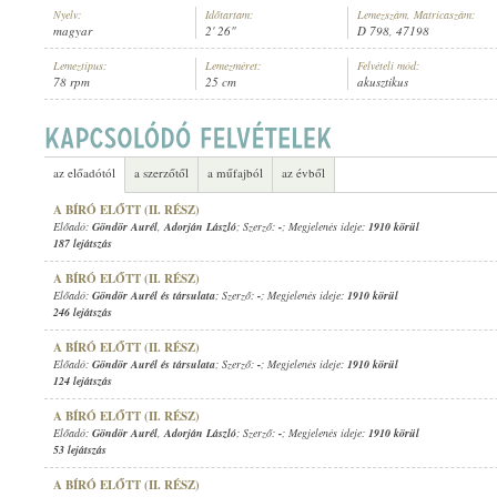
Nyelv:
Időtartam:
Lemezszám, Matricaszám:
magyar
2' 26"
D 798, 47198
Lemeztípus:
Lemezméret:
Felvételi mód:
78 rpm
25 cm
akusztikus
GÖNDÖR AURÉL
,
ADORJÁN LÁSZLÓ
ELŐADÓ:
az előadótól
a szerzőtől
a műfajból
az évből
A BÍRÓ ELŐTT (II. RÉSZ)
Előadó:
Göndör Aurél
,
Adorján László
; Szerző:
-
; Megjelenés ideje:
1910 körül
187 lejátszás
A BÍRÓ ELŐTT (II. RÉSZ)
Előadó:
Göndör Aurél és társulata
; Szerző:
-
; Megjelenés ideje:
1910 körül
246 lejátszás
A BÍRÓ ELŐTT (II. RÉSZ)
Előadó:
Göndör Aurél és társulata
; Szerző:
-
; Megjelenés ideje:
1910 körül
124 lejátszás
A BÍRÓ ELŐTT (II. RÉSZ)
Előadó:
Göndör Aurél
,
Adorján László
; Szerző:
-
; Megjelenés ideje:
1910 körül
53 lejátszás
A BÍRÓ ELŐTT (II. RÉSZ)