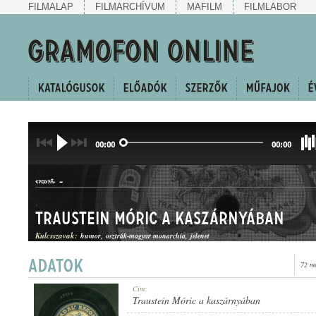
FILMALAP
FILMARCHÍVUM
MAFILM
FILMLABOR
00:00
00:00
-
SZERZŐ:
Traustein Móric a kaszárnyában
Kulcsszavak:
humor
osztrák-magyar monarchia
jelenet
72 m
HUMOROS JELENET
Cím:
MŰFAJ:
Traustein Móric a kaszárnyában