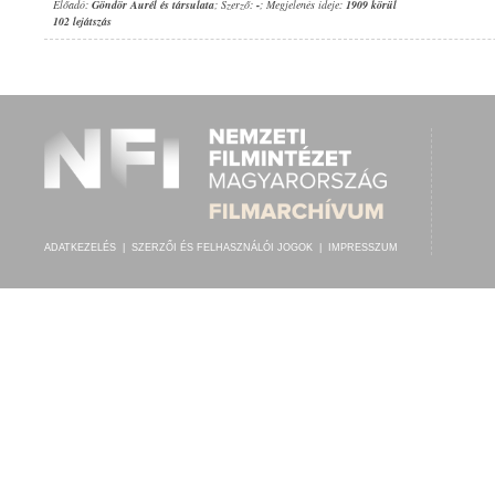
Előadó:
Göndör Aurél és társulata
; Szerző:
-
; Megjelenés ideje:
1909 körül
102 lejátszás
ADATKEZELÉS
|
SZERZŐI ÉS FELHASZNÁLÓI JOGOK
|
IMPRESSZUM