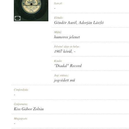
Szerző:
-
Előadó:
Göndör Aurél
,
Adorján László
1907 KÖRÜL
Műfaj:
MEGJELENÉS IDEJE:
humoros jelenet
Felvétel ideje és helye:
1907 körül
, -
Kiadó:
"Diadal" Record
"DIADAL" RECORD
Jogi státusz:
KIADÓ:
jogvédett mű
Címfordítás:
-
Gyűjtemény:
Kiss Gábor Zoltán
D 798
Megjegyzés:
LEMEZSZÁM:
-