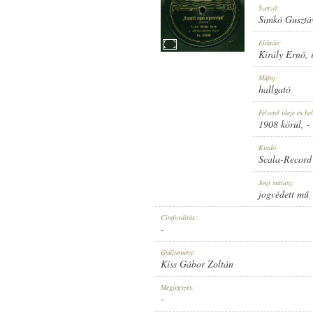
Szerző:
Simkó Gusztá
Előadó:
Király Ernő
,
KIRÁLY ERNŐ
,
ISMERETLEN ZENÉ
Műfaj:
ELŐADÓ:
hallgató
Felvétel ideje és hel
1908 körül
, -
Kiadó:
Scala-Record
SIMKÓ GUSZTÁV
-
SASSY CSABA
Jogi státusz:
SZERZŐ:
jogvédett mű
Címfordítás:
-
Gyűjtemény:
Kiss Gábor Zoltán
HALLGATÓ
Megjegyzés:
MŰFAJ:
-