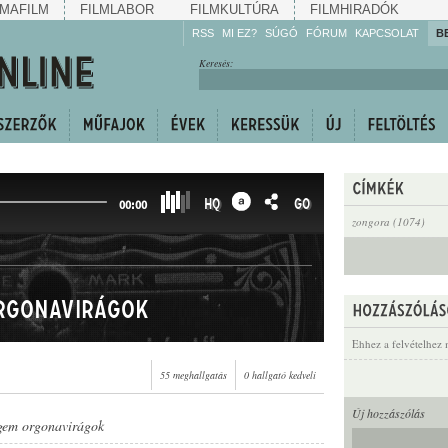
MAFILM
FILMLABOR
FILMKULTÚRA
FILMHIRADÓK
RSS
MI EZ?
SÚGÓ
FÓRUM
KAPCSOLAT
B
Hallgassa!
Keresés:
Gyarapítsa!
Kövesse!
Ossza meg!
HQ
GO
00:00
zongora (1074)
orgonavirágok
Ehhez a felvételhez 
55 meghallgatás
0 hallgató kedveli
Új hozzászólás
ngem orgonavirágok