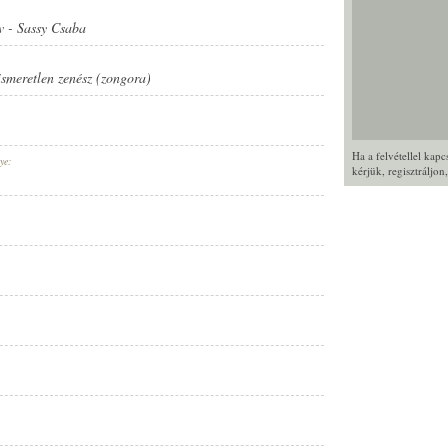
v
-
Sassy Csaba
ismeretlen zenész (zongora)
SZ (ZONGORA)
Ha a felvétellel kap
ye:
kérjük,
regisztráljon