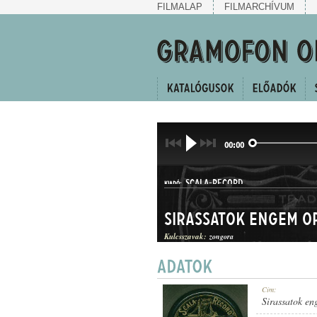
FILMALAP
FILMARCHÍVUM
00:00
SCALA-RECORD
KIADÓ:
Sirassatok engem 
Kulcsszavak:
zongora
NO. 47509
Cím:
LEMEZSZÁM:
Sirassatok e