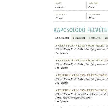
Nyelv:
Időtartam:
magyar
3' 22"
Lemeztípus:
Lemezméret:
78 rpm
25 cm
1908 KÖRÜL
MEGJELENÉS IDEJE:
az előadótól
a szerzőtől
a műfajból
az
A CSAP UTCÁN VÉGES VÉGES-VÉGIG / 
Előadó:
Király Ernő
,
Farkas Pali cigányzenekara
; 
453 lejátszás
A CSAP UTCÁN VÉGES VÉGES-VÉGIG / 
Előadó:
Király Ernő
,
Farkas Pali cigányzenekara
; 
121 lejátszás
A FALUBAN A LEGÁRVÁBB ÉN VAGYOK.
Előadó:
Király Ernő
,
Farkas Pali cigányzenekara
; 
304 lejátszás
A FALUBAN A LEGÁRVÁBB ÉN VAGYOK.
Előadó:
Király Ernő
,
ismeretlen cigányzenekar
; Sz
József
; Megjelenés ideje:
1910 körül
554 lejátszás