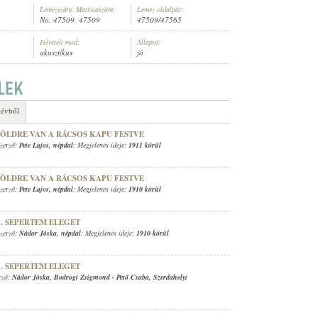
Lemezszám, Matricaszám:
Lemez oldalpár:
No. 47509, 47509
47509/47565
Felvételi mód:
Állapot:
akusztikus
jó
 évből
ZÖLDRE VAN A RÁCSOS KAPU FESTVE
Szerző:
Pete Lajos
,
népdal
; Megjelenés ideje:
1911 körül
ZÖLDRE VAN A RÁCSOS KAPU FESTVE
Szerző:
Pete Lajos
,
népdal
; Megjelenés ideje:
1910 körül
.. SEPERTEM ELEGET
Szerző:
Nádor Jóska
,
népdal
; Megjelenés ideje:
1910 körül
.. SEPERTEM ELEGET
erző:
Nádor Jóska
,
Bodrogi Zsigmond
-
Pető Csaba
,
Szerdahelyi