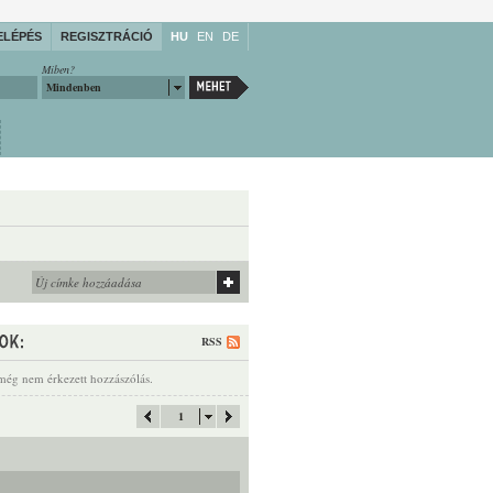
ELÉPÉS
REGISZTRÁCIÓ
HU
EN
DE
Miben?
Mindenben
RSS
még nem érkezett hozzászólás.
1