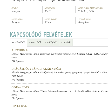
Nyelv:
Időtartam:
Lemezszám, Matricaszám:
magyar
2' 40"
C. 1823., 6699
Lemeztípus:
Lemezméret:
Felvételi mód:
78 rpm
25 cm
akusztikus
MEDGYASZAY VILMA
,
SZINEGH VIOLA (ZONGORA)
ELŐADÓ:
az előadótól
a szerzőtől
a műfajból
az évből
ALTATÓDAL
Előadó:
Medgyaszay Vilma
,
ismeretlen zenész (zongora)
; Szerző:
Szirmai Albert
-
Gábor Andor
körül
161 lejátszás
DRÁGÁM, ÚGY JÁROD, AKÁR A NŐM
Előadó:
Medgyaszay Vilma
,
Király Ernő
,
ismeretlen zenész (zongora)
; Szerző:
Leo Fall
-
Mérei
1909 körül
174 lejátszás
GÓLYA NÓTA
Előadó:
Medgyaszay Vilma
,
Vincze Zsigmond (zongora)
; Szerző:
Jacobi Viktor
-
Martos Ferenc
körül
206 lejátszás
HINTA-DAL