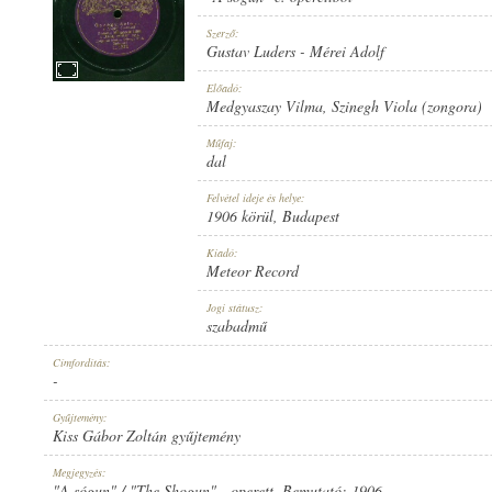
Szerző:
Gustav Luders
-
Mérei Adolf
Előadó:
Medgyaszay Vilma
,
Szinegh Viola (zongora)
1906 KÖRÜL
MEGJELENÉS IDEJE:
Műfaj:
dal
Felvétel ideje és helye:
1906 körül
, Budapest
Kiadó:
Meteor Record
METEOR RECORD
KIADÓ:
Jogi státusz:
szabadmű
Címfordítás:
-
Gyűjtemény:
Kiss Gábor Zoltán gyűjtemény
C. 1823.
LEMEZSZÁM:
Megjegyzés:
"A sógun" / "The Shogun" - operett. Bemutató: 1906.