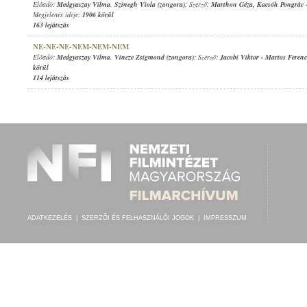
Előadó:
Medgyaszay Vilma
,
Szinegh Viola (zongora)
; Szerző:
Marthon Géza
,
Kacsóh Pongrác
Megjelenés ideje:
1906 körül
163 lejátszás
NE-NE-NE-NEM-NEM-NEM
Előadó:
Medgyaszay Vilma
,
Vincze Zsigmond (zongora)
; Szerző:
Jacobi Viktor
-
Martos Ferenc
körül
114 lejátszás
ADATKEZELÉS
|
SZERZŐI ÉS FELHASZNÁLÓI JOGOK
|
IMPRESSZUM