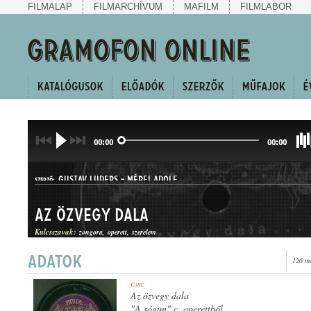
FILMALAP
FILMARCHÍVUM
MAFILM
FILMLABOR
00:00
00:00
GUSTAV LUDERS
-
MÉREI ADOLF
SZERZŐ:
Az özvegy dala
Kulcsszavak:
zongora
operett
szerelem
126 me
DAL
Cím:
MŰFAJ:
Az özvegy dala
"A sógun" c. operettből