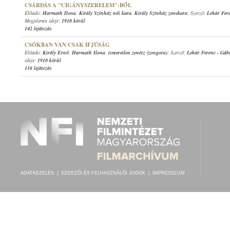
CSÁRDÁS A "CIGÁNYSZERELEM"-BŐL
Előadó:
Harmath Ilona
,
Király Színház női kara
,
Király Színház zenekara
; Szerző:
Lehár Fer
Megjelenés ideje:
1910 körül
142 lejátszás
CSÓKBAN VAN CSAK IFJÚSÁG
Előadó:
Király Ernő
,
Harmath Ilona
,
ismeretlen zenész (zongora)
; Szerző:
Lehár Ferenc
-
Gáb
ideje:
1910 körül
116 lejátszás
ADATKEZELÉS
|
SZERZŐI ÉS FELHASZNÁLÓI JOGOK
|
IMPRESSZUM