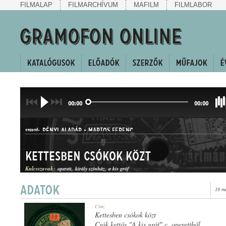
FILMALAP
FILMARCHÍVUM
MAFILM
FILMLABOR
00:00
00:00
RÉNYI ALADÁR
-
MARTOS FERENC
SZERZŐ:
Kettesben csókok közt
Kulcsszavak:
operett
király színház
a kis gróf
18 m
DUETT
Cím:
MŰFAJ:
Kettesben csókok közt
Csók kettős "A kis gróf" c. operettből