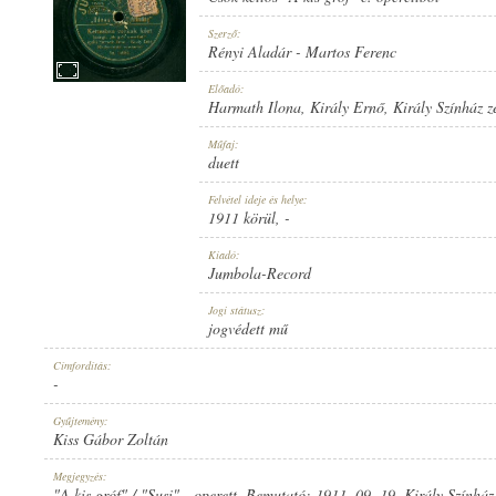
Szerző:
Rényi Aladár
-
Martos Ferenc
Előadó:
Harmath Ilona
,
Király Ernő
,
Király Színház 
1911 KÖRÜL
MEGJELENÉS IDEJE:
Műfaj:
duett
Felvétel ideje és helye:
1911 körül
, -
Kiadó:
Jumbola-Record
JUMBOLA-RECORD
KIADÓ:
Jogi státusz:
jogvédett mű
Címfordítás:
-
Gyűjtemény:
Kiss Gábor Zoltán
NO. 15560.
LEMEZSZÁM:
Megjegyzés:
"A kis gróf" / "Susi" - operett. Bemutató: 1911. 09. 19. Király Szính