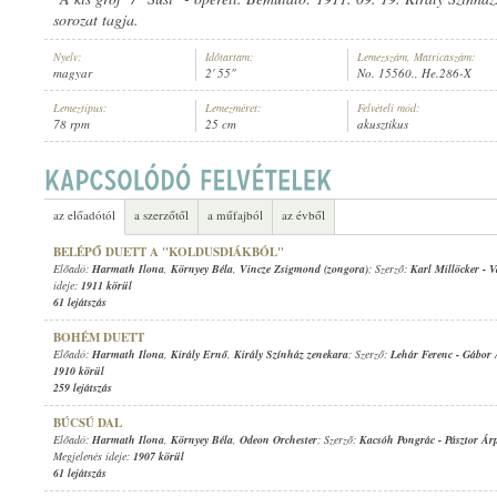
sorozat tagja.
Nyelv:
Időtartam:
Lemezszám, Matricaszám:
magyar
2' 55"
No. 15560., He.286-X
Lemeztípus:
Lemezméret:
Felvételi mód:
78 rpm
25 cm
akusztikus
HARMATH ILONA
,
KIRÁLY ERNŐ
,
KIRÁLY SZÍNHÁZ ZENEKARA
ELŐADÓ:
az előadótól
a szerzőtől
a műfajból
az évből
BELÉPŐ DUETT A "KOLDUSDIÁKBÓL"
Előadó:
Harmath Ilona
,
Környey Béla
,
Vincze Zsigmond (zongora)
; Szerző:
Karl Millöcker
-
V
ideje:
1911 körül
61 lejátszás
BOHÉM DUETT
Előadó:
Harmath Ilona
,
Király Ernő
,
Király Színház zenekara
; Szerző:
Lehár Ferenc
-
Gábor 
1910 körül
259 lejátszás
BÚCSÚ DAL
Előadó:
Harmath Ilona
,
Környey Béla
,
Odeon Orchester
; Szerző:
Kacsóh Pongrác
-
Pásztor Ár
Megjelenés ideje:
1907 körül
61 lejátszás