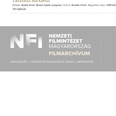
A HÁZASSÁG MAI NAPSÁG
Előadó:
Király Ernő
,
Revere Gyula (zongora)
; Szerző:
Kondor Ernő
; Megjelenés ideje:
1909 kör
183 lejátszás
ADATKEZELÉS
|
SZERZŐI ÉS FELHASZNÁLÓI JOGOK
|
IMPRESSZUM