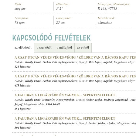
Nyelv:
Időtartam:
Lemezszám, Matricaszám:
magyar
3' 2"
R 168, 47713
Lemeztípus:
Lemezméret:
Felvételi mód:
78 rpm
25 cm
akusztikus
KIRÁLY ERNŐ
,
FARKAS PALI CIGÁNYZENEKARA
ELŐADÓ:
az előadótól
a szerzőtől
a műfajból
az évből
A CSAP UTCÁN VÉGES VÉGES-VÉGIG / ZÖLDRE VAN A RÁCSOS KAPU FE
Előadó:
Király Ernő
,
Farkas Pali cigányzenekara
; Szerző:
Pete Lajos
,
népdal
; Megjelenés ideje:
121 lejátszás
A CSAP UTCÁN VÉGES VÉGES-VÉGIG / ZÖLDRE VAN A RÁCSOS KAPU FE
Előadó:
Király Ernő
,
Farkas Pali cigányzenekara
; Szerző:
Pete Lajos
,
népdal
; Megjelenés ideje:
453 lejátszás
A FALUBAN A LEGÁRVÁBB ÉN VAGYOK... SEPERTEM ELEGET
Előadó:
Király Ernő
,
ismeretlen cigányzenekar
; Szerző:
Nádor Jóska
,
Bodrogi Zsigmond
-
Pet
József
; Megjelenés ideje:
1910 körül
554 lejátszás
A FALUBAN A LEGÁRVÁBB ÉN VAGYOK... SEPERTEM ELEGET
Előadó:
Király Ernő
,
Farkas Pali cigányzenekara
; Szerző:
Nádor Jóska
,
népdal
; Megjelenés ide
304 lejátszás