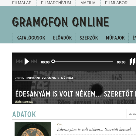
FILMALAP
FILMARCHÍVUM
MAFILM
FILMLABOR
00:00
00:00
BODROGI ZSIGMOND
,
NÉPDAL
SZERZŐ:
Édesanyám is volt nékem... Szeretőt
Kulcsszavak:
-
87 m
HALLGATÓ
Cím:
MŰFAJ:
Édesanyám is volt nékem... Szeretőt keresek