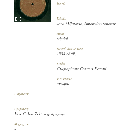
Szerző:
-
Előadó:
Joca Mijatovic
,
ismeretlen zenekar
1908 KÖRÜL
Műfaj:
MEGJELENÉS IDEJE:
népdal
Felvétel ideje és helye:
1908 körül
, -
Kiadó:
Gramophone Concert Record
GRAMOPHONE CONCERT RECORD
Jogi státusz:
KIADÓ:
árvamű
Címfordítás:
-
Gyűjtemény:
Kiss Gábor Zoltán gyűjtemény
G. C.-19423
Megjegyzés:
LEMEZSZÁM:
-