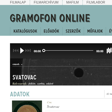
FILMALAP
FILMARCHÍVUM
MAFILM
FILMLABOR
00:00
00:00
-
SZERZŐ:
Svatovac
Kulcsszavak:
folklór
szerbia
esküvő
42 m
NÉPDAL
Cím:
MŰFAJ:
Svatovac