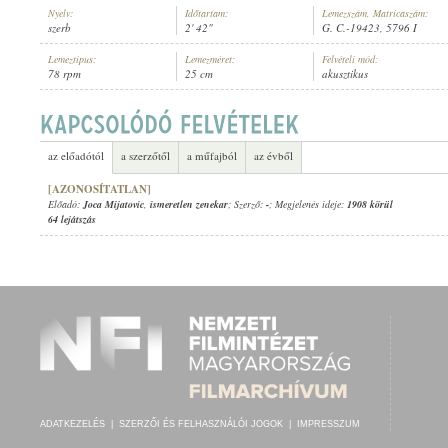
Nyelv:
Időtartam:
Lemezszám, Matricaszám:
szerb
2' 42"
G. C.-19423, 5796 I
Lemeztípus:
Lemezméret:
Felvételi mód:
78 rpm
25 cm
akusztikus
JOCA MIJATOVIC
,
ISMERETLEN ZENEKAR
ELŐADÓ:
az előadótól
a szerzőtől
a műfajból
az évből
[AZONOSÍTATLAN]
Előadó:
Joca Mijatovic
,
ismeretlen zenekar
; Szerző:
-
; Megjelenés ideje:
1908 körül
64 lejátszás
ADATKEZELÉS
|
SZERZŐI ÉS FELHASZNÁLÓI JOGOK
|
IMPRESSZUM