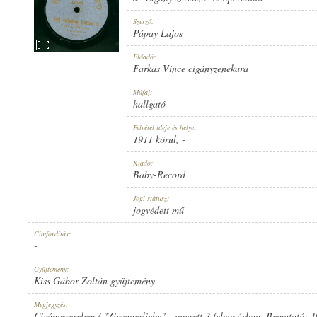
Szerző:
Pápay Lajos
Előadó:
Farkas Vince cigányzenekara
1911 KÖRÜL
MEGJELENÉS IDEJE:
Műfaj:
hallgató
Felvétel ideje és helye:
1911 körül
, -
Kiadó:
Baby-Record
BABY-RECORD
KIADÓ:
Jogi státusz:
jogvédett mű
Címfordítás:
-
Gyűjtemény:
Kiss Gábor Zoltán gyűjtemény
11093
LEMEZSZÁM:
Megjegyzés:
Cigányszerelem / "Zigeunerliebe" - operett 3 felvonásban. Bemutató: 1