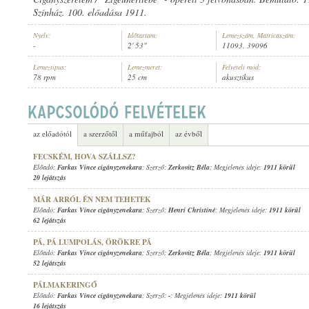
Színház. 100. előadása 1911.
Nyelv:
Időtartam:
Lemezszám, Matricaszám:
-
2' 53"
11093, 39096
Lemeztípus:
Lemezméret:
Felvételi mód:
78 rpm
25 cm
akusztikus
FARKAS VINCE CIGÁNYZENEKARA
ELŐADÓ:
az előadótól
a szerzőtől
a műfajból
az évből
FECSKÉM, HOVA SZÁLLSZ?
Előadó:
Farkas Vince cigányzenekara
; Szerző:
Zerkovitz Béla
; Megjelenés ideje:
1911 körül
20 lejátszás
MÁR ARRÓL ÉN NEM TEHETEK
Előadó:
Farkas Vince cigányzenekara
; Szerző:
Henri Christiné
; Megjelenés ideje:
1911 körül
62 lejátszás
PÁ, PÁ LUMPOLÁS, ÖRÖKRE PÁ
Előadó:
Farkas Vince cigányzenekara
; Szerző:
Zerkovitz Béla
; Megjelenés ideje:
1911 körül
52 lejátszás
PÁLMAKERINGŐ
Előadó:
Farkas Vince cigányzenekara
; Szerző:
-
; Megjelenés ideje:
1911 körül
16 lejátszás