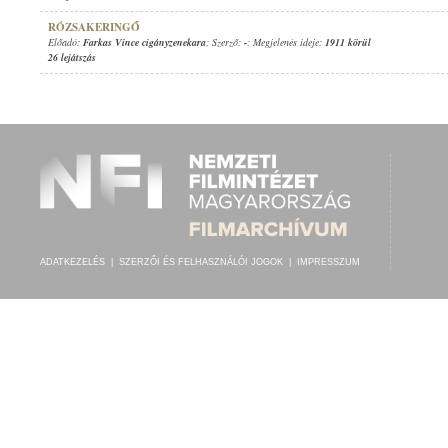
RÓZSAKERINGŐ
Előadó:
Farkas Vince cigányzenekara
; Szerző:
-
; Megjelenés ideje:
1911 körül
26 lejátszás
ADATKEZELÉS
|
SZERZŐI ÉS FELHASZNÁLÓI JOGOK
|
IMPRESSZUM