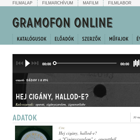
FILMALAP
FILMARCHÍVUM
MAFILM
FILMLABOR
00:00
00:00
PÁPAY LAJOS
SZERZŐ:
Hej cigány, hallod-e?
Kulcsszavak:
operett
cigányszerelem
zigeunerliebe
30 m
HALLGATÓ
Cím:
MŰFAJ:
Hej cigány, hallod-e?
a "Cigányszerelem" c. operettből