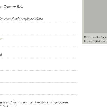
a
-
Zerkovitz Béla
Sovánka Nándor cigányzenekara
Ha a felvétellel kap
ye:
kérjük,
regisztráljon
rd
gyár is kiadta azonos matricaszámon. A szerzemény
kelte lemezre.