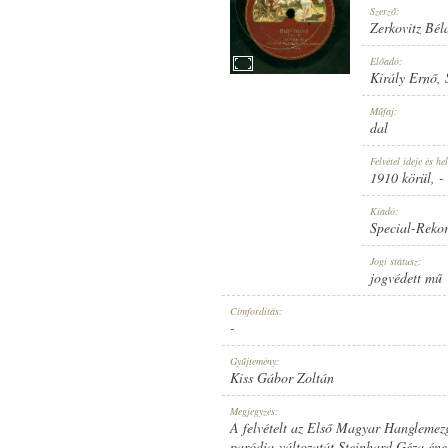
Szerző:
Zerkovitz Bél
Előadó:
Király Ernő
,
1910 KÖRÜL
Műfaj:
MEGJELENÉS IDEJE:
dal
Felvétel ideje és hel
1910 körül
, -
Kiadó:
Special-Reko
SPECIAL-REKORD
Jogi státusz:
KIADÓ:
jogvédett mű
Címfordítás:
-
Gyűjtemény:
Kiss Gábor Zoltán
1446
Megjegyzés:
LEMEZSZÁM:
A felvételt az Első Magyar Hanglemez
paródia-változatát Steinhard Géza éne