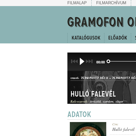
FILMALAP
FILMARCHÍVUM
00:00
ZERKOVITZ BÉLA
-
ZERKOVITZ BÉ
SZERZŐ:
Hulló falevél
Kulcsszavak:
örökzöld
szerelem
sláger
DAL
Cím:
MŰFAJ:
Hulló falevél