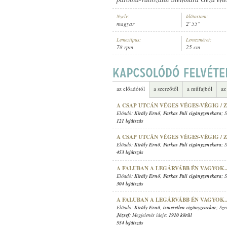
Nyelv:
Időtartam:
magyar
2' 55"
Lemeztípus:
Lemezméret:
78 rpm
25 cm
KIRÁLY ERNŐ
,
SOVÁNKA NÁNDOR
ELŐADÓ:
az előadótól
a szerzőtől
a műfajból
az
A CSAP UTCÁN VÉGES VÉGES-VÉGIG / 
Előadó:
Király Ernő
,
Farkas Pali cigányzenekara
; 
121 lejátszás
A CSAP UTCÁN VÉGES VÉGES-VÉGIG / 
Előadó:
Király Ernő
,
Farkas Pali cigányzenekara
; 
453 lejátszás
A FALUBAN A LEGÁRVÁBB ÉN VAGYOK.
Előadó:
Király Ernő
,
Farkas Pali cigányzenekara
; 
304 lejátszás
A FALUBAN A LEGÁRVÁBB ÉN VAGYOK.
Előadó:
Király Ernő
,
ismeretlen cigányzenekar
; Sz
József
; Megjelenés ideje:
1910 körül
554 lejátszás