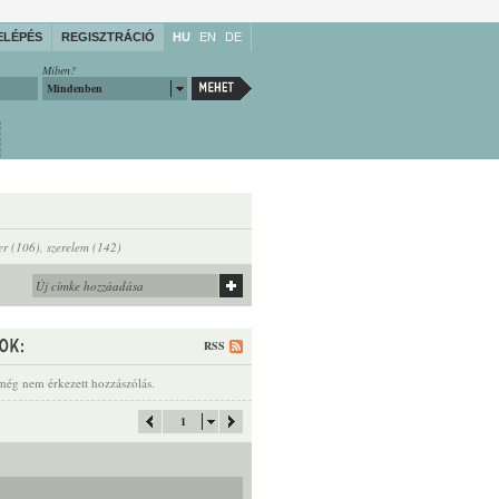
ELÉPÉS
REGISZTRÁCIÓ
HU
EN
DE
Miben?
Mindenben
er (106)
,
szerelem (142)
RSS
még nem érkezett hozzászólás.
1