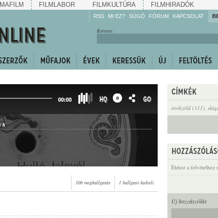
MAFILM
FILMLABOR
FILMKULTÚRA
FILMHIRADÓK
RSS
MI EZ?
SÚGÓ
FÓRUM
KAPCSOLAT
B
Hallgassa!
Keresés:
Gyarapítsa!
Kövesse!
Ossza meg!
HQ
GO
00:00
örökzöld (311)
,
slág
LA
Ehhez a felvételhez 
106 meghallgatás
1 hallgató kedveli
Új hozzászólás