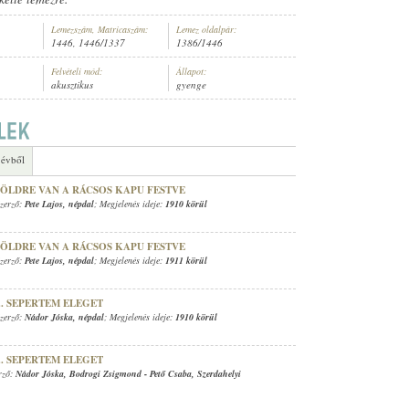
Lemezszám, Matricaszám:
Lemez oldalpár:
1446, 1446/1337
1386/1446
Felvételi mód:
Állapot:
akusztikus
gyenge
 CIGÁNYZENEKARA
 évből
ZÖLDRE VAN A RÁCSOS KAPU FESTVE
Szerző:
Pete Lajos
,
népdal
; Megjelenés ideje:
1910 körül
ZÖLDRE VAN A RÁCSOS KAPU FESTVE
Szerző:
Pete Lajos
,
népdal
; Megjelenés ideje:
1911 körül
.. SEPERTEM ELEGET
Szerző:
Nádor Jóska
,
népdal
; Megjelenés ideje:
1910 körül
.. SEPERTEM ELEGET
erző:
Nádor Jóska
,
Bodrogi Zsigmond
-
Pető Csaba
,
Szerdahelyi