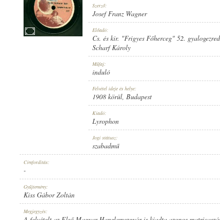
Szerző:
Josef Franz Wagner
Előadó:
Cs. és kir. "Frigyes Főherceg" 52. gyalogezre
Scharf Károly
1908 KÖRÜL
MEGJELENÉS IDEJE:
Műfaj:
induló
Felvétel ideje és helye:
1908 körül
, Budapest
Kiadó:
Lyrophon
LYROPHON
KIADÓ:
Jogi státusz:
szabadmű
Címfordítás:
-
Gyűjtemény:
Kiss Gábor Zoltán
577
LEMEZSZÁM:
Megjegyzés:
A felvételt az Első Magyar Hanglemezgyár is kiadta azonos matricasz