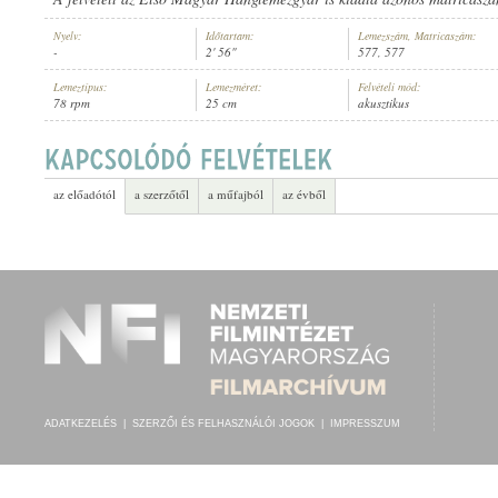
Nyelv:
Időtartam:
Lemezszám, Matricaszám:
-
2' 56"
577, 577
Lemeztípus:
Lemezméret:
Felvételi mód:
78 rpm
25 cm
akusztikus
CS. ÉS KIR. "FRIGYES FŐHERCEG" 52. GYALOGEZRED ZENEKARA
, VE
ELŐADÓ:
az előadótól
a szerzőtől
a műfajból
az évből
ADATKEZELÉS
|
SZERZŐI ÉS FELHASZNÁLÓI JOGOK
|
IMPRESSZUM