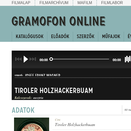
FILMALAP
FILMARCHÍVUM
MAFILM
FILMLABOR
00:00
00:00
JOSEF FRANZ WAGNER
SZERZŐ:
Tiroler Holzhackerbuam
Kulcsszavak:
ausztria
60 m
INDULÓ
Cím:
MŰFAJ:
Tiroler Holzhackerbuam