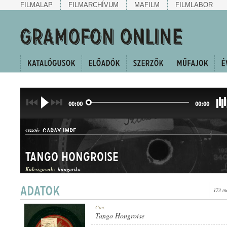
FILMALAP
FILMARCHÍVUM
MAFILM
FILMLABOR
00:00
00:00
GARAY IMRE
SZERZŐ:
Tango Hongroise
Kulcsszavak:
hungarika
173 me
TANGÓ
Cím:
MŰFAJ:
Tango Hongroise