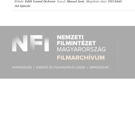
Előadó:
Edith Lorand Orchester
; Szerző:
Manuel Jovés
; Megjelenés ideje:
1923 körül
164 lejátszás
ADATKEZELÉS
|
SZERZŐI ÉS FELHASZNÁLÓI JOGOK
|
IMPRESSZUM