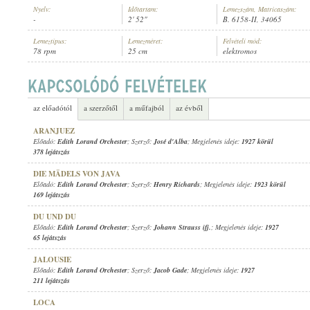
Nyelv:
Időtartam:
Lemezszám, Matricaszám:
-
2' 52"
B. 6158-II, 34065
Lemeztípus:
Lemezméret:
Felvételi mód:
78 rpm
25 cm
elektromos
EDITH LORAND ORCHESTER
ELŐADÓ:
az előadótól
a szerzőtől
a műfajból
az évből
ARANJUEZ
Előadó:
Edith Lorand Orchester
; Szerző:
José d'Alba
; Megjelenés ideje:
1927 körül
378 lejátszás
DIE MÄDELS VON JAVA
Előadó:
Edith Lorand Orchester
; Szerző:
Henry Richards
; Megjelenés ideje:
1923 körül
169 lejátszás
DU UND DU
Előadó:
Edith Lorand Orchester
; Szerző:
Johann Strauss ifj.
; Megjelenés ideje:
1927
65 lejátszás
JALOUSIE
Előadó:
Edith Lorand Orchester
; Szerző:
Jacob Gade
; Megjelenés ideje:
1927
211 lejátszás
LOCA