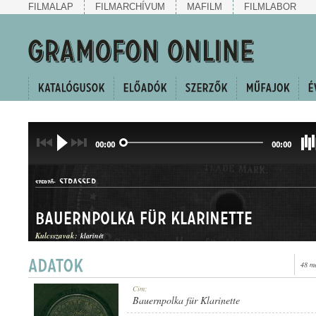
FILMALAP
FILMARCHÍVUM
MAFILM
FILMLABOR
00:00
00:00
STRASSER
SZERZŐ:
Bauernpolka für Klarinette
Kulcsszavak:
klarinét
48 m
POLKA
Cím:
MŰFAJ:
Bauernpolka für Klarinette