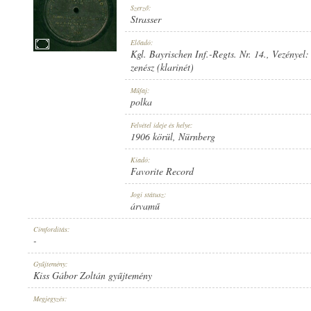
Szerző:
Strasser
Előadó:
Kgl. Bayrischen Inf.-Regts. Nr. 14.
, Vezényel
zenész (klarinét)
1906 KÖRÜL
MEGJELENÉS IDEJE:
Műfaj:
polka
Felvétel ideje és helye:
1906 körül
, Nürnberg
Kiadó:
Favorite Record
FAVORITE RECORD
KIADÓ:
Jogi státusz:
árvamű
Címfordítás:
-
Gyűjtemény:
Kiss Gábor Zoltán gyűjtemény
1-12103
LEMEZSZÁM:
Megjegyzés:
-