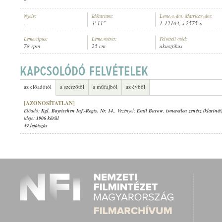
Nyelv:
Időtartam:
Lemezszám, Matricaszám:
-
3' 11"
1-12103, s 2575-o
Lemeztípus:
Lemezméret:
Felvételi mód:
78 rpm
25 cm
akusztikus
KGL. BAYRISCHEN INF.-REGTS. NR. 14.
, VEZÉNYEL:
EMIL BUROW
,
ISMER
ELŐADÓ:
az előadótól
a szerzőtől
a műfajból
az évből
[AZONOSÍTATLAN]
Előadó:
Kgl. Bayrischen Inf.-Regts. Nr. 14.
, Vezényel:
Emil Burow
,
ismeretlen zenész (klarinét
ideje:
1906 körül
49 lejátszás