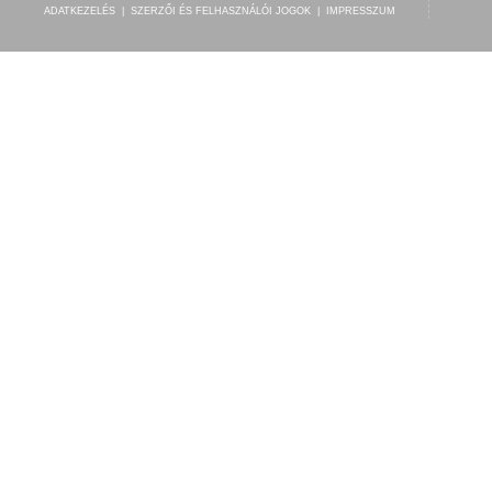
ADATKEZELÉS
|
SZERZŐI ÉS FELHASZNÁLÓI JOGOK
|
IMPRESSZUM