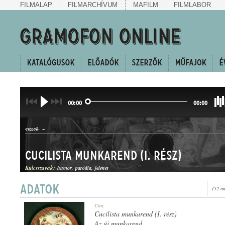
FILMALAP
FILMARCHÍVUM
MAFILM
FILMLABOR
00:00
00:00
-
SZERZŐ:
Cucilista munkarend (I. rész)
Kulcsszavak:
humor
paródia
jelenet
152 me
HUMOROS JELENET
Cím:
MŰFAJ:
Cucilista munkarend (I. rész)
Az új munkarend