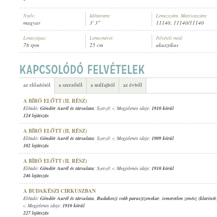
Nyelv:
Időtartam:
Lemezszám, Matricaszám:
magyar
3' 3"
11140, 11140/11140
Lemeztípus:
Lemezméret:
Felvételi mód:
78 rpm
25 cm
akusztikus
GÖNDÖR AURÉL ÉS TÁRSULATA
ELŐADÓ:
az előadótól
a szerzőtől
a műfajból
az évből
A BÍRÓ ELŐTT (II. RÉSZ)
Előadó:
Göndör Aurél és társulata
; Szerző:
-
; Megjelenés ideje:
1910 körül
124 lejátszás
A BÍRÓ ELŐTT (II. RÉSZ)
Előadó:
Göndör Aurél és társulata
; Szerző:
-
; Megjelenés ideje:
1909 körül
102 lejátszás
A BÍRÓ ELŐTT (II. RÉSZ)
Előadó:
Göndör Aurél és társulata
; Szerző:
-
; Megjelenés ideje:
1910 körül
246 lejátszás
A BUDAKÉSZI CIRKUSZBAN
Előadó:
Göndör Aurél és társulata
,
Budakeszi sváb parasztzenekar
,
ismeretlen zenész (klarinét
-
; Megjelenés ideje:
1910 körül
227 lejátszás