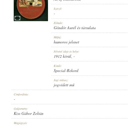
Szerző:
-
Előadó:
Göndör Aurél és társulata
1912 KÖRÜL
MEGJELENÉS IDEJE:
Műfaj:
humoros jelenet
Felvétel ideje és helye:
1912 körül
, -
Kiadó:
Special-Rekord
SPECIAL-REKORD
KIADÓ:
Jogi státusz:
jogvédett mű
Címfordítás:
-
Gyűjtemény:
Kiss Gábor Zoltán
11140
LEMEZSZÁM:
Megjegyzés:
-