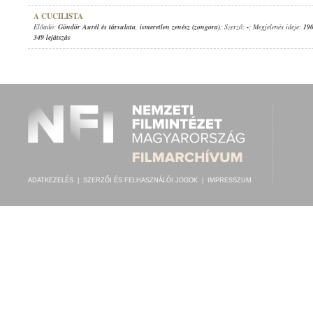
A CUCILISTA
Előadó:
Göndör Aurél és társulata
,
ismeretlen zenész (zongora)
; Szerző:
-
; Megjelenés ideje:
190
349 lejátszás
ADATKEZELÉS
|
SZERZŐI ÉS FELHASZNÁLÓI JOGOK
|
IMPRESSZUM