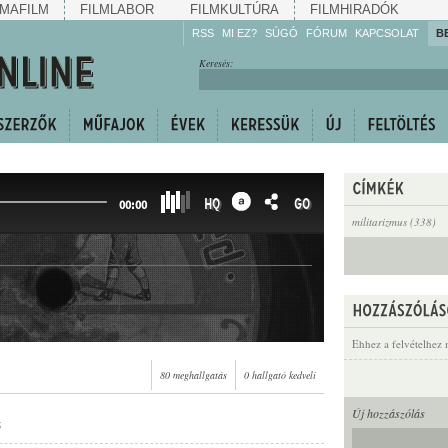
MAFILM
FILMLABOR
FILMKULTÚRA
FILMHIRADÓK
RSS
MI EZ?
SÚGÓ
FÓRUM
KAPCSOLAT
B
Hallgassa!
Keresés:
Gyarapítsa!
Kövesse!
Ossza meg!
HQ
GO
00:00
militarizmus (338)
Ehhez a felvételhez 
80 meghallgatás
0 hallgató kedveli
Új hozzászólás
ó