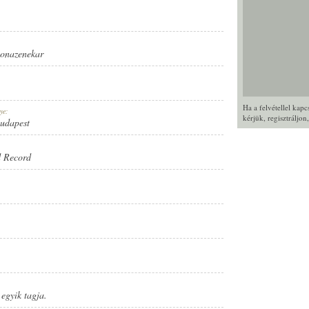
tonazenekar
Ha a felvétellel kap
ye:
kérjük,
regisztráljon
Budapest
 Record
gyik tagja.