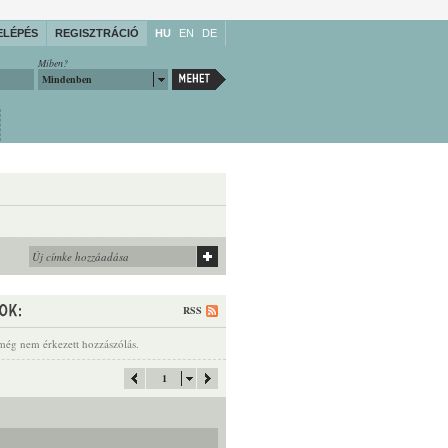
ELÉPÉS
REGISZTRÁCIÓ
HU
EN
DE
Miben?
Mindenben
RSS
még nem érkezett hozzászólás.
1