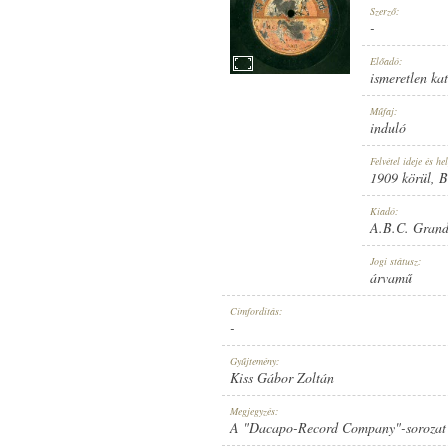
Szerző:
-
Előadó:
ismeretlen ka
1909 KÖRÜL
Műfaj:
MEGJELENÉS IDEJE:
induló
Felvétel ideje és hel
1909 körül
, 
Kiadó:
A.B.C. Grand
A.B.C. GRAND RECORD
Jogi státusz:
KIADÓ:
árvamű
Címfordítás:
-
Gyűjtemény:
Kiss Gábor Zoltán
8103
Megjegyzés:
LEMEZSZÁM:
A "Dacapo-Record Company"-sorozat e