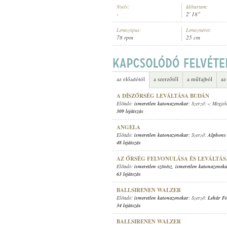
Nyelv:
Időtartam:
-
2' 18"
Lemeztípus:
Lemezméret:
78 rpm
25 cm
ISMERETLEN KATONAZENEKAR
ELŐADÓ:
az előadótól
a szerzőtől
a műfajból
az
A DÍSZŐRSÉG LEVÁLTÁSA BUDÁN
Előadó:
ismeretlen katonazenekar
; Szerző:
-
; Megjel
309 lejátszás
ANGELA
Előadó:
ismeretlen katonazenekar
; Szerző:
Alphons
48 lejátszás
AZ ŐRSÉG FELVONULÁSA ÉS LEVÁLTÁS
Előadó:
ismeretlen színész
,
ismeretlen katonazenek
63 lejátszás
BALLSIRENEN WALZER
Előadó:
ismeretlen katonazenekar
; Szerző:
Lehár Fe
34 lejátszás
BALLSIRENEN WALZER