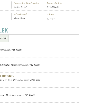
Lemezszám, Matricaszám:
Lemez oldalpár:
8103, 8103
8102/8103
Felvételi mód:
Állapot:
akusztikus
gyenge
 évből
enés ideje:
1910 körül
 Czibulka
; Megjelenés ideje:
1912 körül
A BÉCSBEN
ar
; Szerző:
-
; Megjelenés ideje:
1908 körül
renc
; Megjelenés ideje:
1908 körül