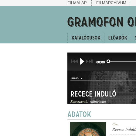
FILMALAP
FILMARCHÍVUM
00:00
-
SZERZŐ:
Recece induló
Kulcsszavak:
militarizmus
INDULÓ
Cím:
MŰFAJ:
Recece indul