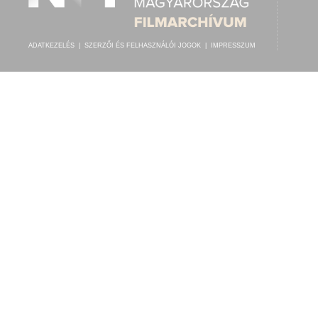
ADATKEZELÉS
|
SZERZŐI ÉS FELHASZNÁLÓI JOGOK
|
IMPRESSZUM