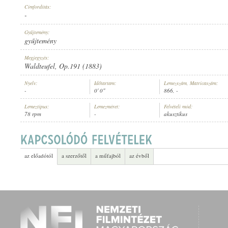
Címfordítás:
-
Gyűjtemény:
gyűjtemény
Megjegyzés:
ELŐADÓ:
Waldteufel, Op.191 (1883)
Nyelv:
Időtartam:
Lemezszám, Matricaszám:
-
0' 0"
866, -
Lemeztípus:
Lemezméret:
Felvételi mód:
78 rpm
-
akusztikus
az előadótól
a szerzőtől
a műfajból
az évből