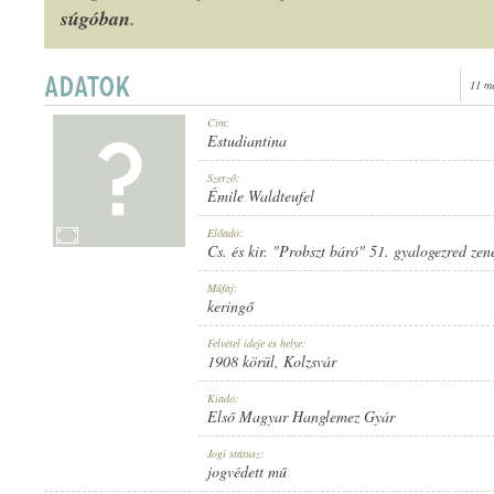
súgóban
.
11 m
1908 KÖRÜL
Cím:
MEGJELENÉS IDEJE:
Estudiantina
Szerző:
Émile Waldteufel
Előadó:
Cs. és kir. "Probszt báró" 51. gyalogezred zen
ELSŐ MAGYAR HANGLEMEZ GYÁR
Műfaj:
KIADÓ:
keringő
Felvétel ideje és helye:
1908 körül
, Kolzsvár
Kiadó:
Első Magyar Hanglemez Gyár
866
Jogi státusz:
LEMEZSZÁM:
jogvédett mű