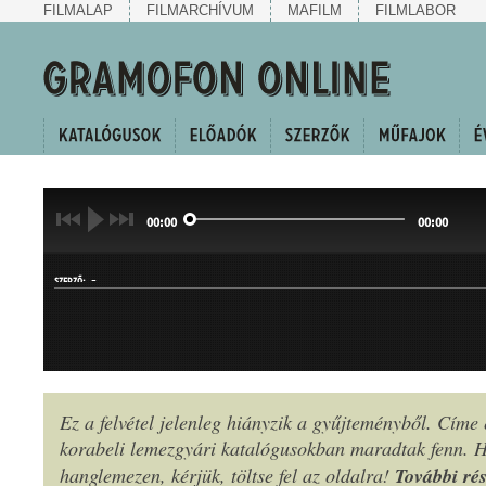
FILMALAP
FILMARCHÍVUM
MAFILM
FILMLABOR
00:00
00:00
-
SZERZŐ:
Ez a felvétel jelenleg hiányzik a gyűjteményből. Címe
KERINGŐ
korabeli lemezgyári katalógusokban maradtak fenn.
MŰFAJ:
További rés
hanglemezen, kérjük, töltse fel az oldalra!